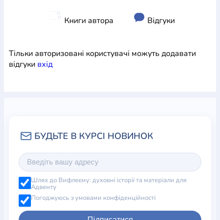
Книги автора
Відгуки
Тільки авторизовані користувачі можуть додавати
відгуки
вхiд
Шлях до Вифлеєму: духовні історії та матеріали для
Адвенту
Погоджуюсь з умовами конфіденційності
Підписатися