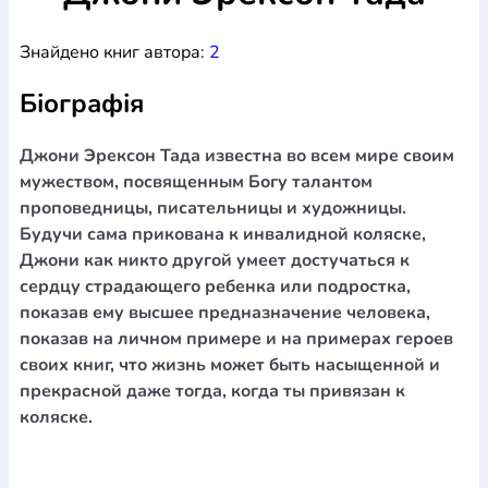
Богослов`я
Шлюб і сім`я
Юдаїзм
Супутні товари
Знайдено книг автора:
2
Періодика
Аудіо
Ручки кулькові
Відео
Галантерея
Закладки для книг
Футболки
Брелоки
Сумки
Біжутерія
Біографія
Блокноти
Щоденники / щотижневики
Вироби з дерева
Вироби з кераміки і глини
Вироби з срібла
Картини
Навчальні мапи
Шкіряні вироби
Магніти
Металеві
Джони Эрексон Тада известна во всем мире своим
вироби
Міні-лампи
Наклейки
Настільні ігри
Пакети
мужеством, посвященным Богу талантом
подарункові
Плакати
Пластмасові вироби
Хустки
проповедницы, писательницы и художницы.
Подарункові картки
Розвиваючі ігри
Репринти
Свічки
Будучи сама прикована к инвалидной коляске,
Зошити
Фотокартини
Чохли на Библії
Головні убори
Джони как никто другой умеет достучаться к
Календарі
Канцелярскі товари
Комп`ютерні ігри
сердцу страдающего ребенка или подростка,
Листівки
Сувенирна продукція
Годинники
Пазли
показав ему высшее предназначение человека,
показав на личном примере и на примерах героев
Книга в комплекті
За додатковою інформацією дзвоніть за номером:
+38
своих книг, что жизнь может быть насыщенной и
прекрасной даже тогда, когда ты привязан к
(097) 880-6379
Ми у Facebook
коляске.