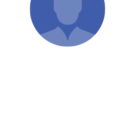
/ Святе Письмо
 література
іноземними мовами
тво
ійні видання
і традиції
ня Церкви
истика
в`я
сім`я
`я / Харчування