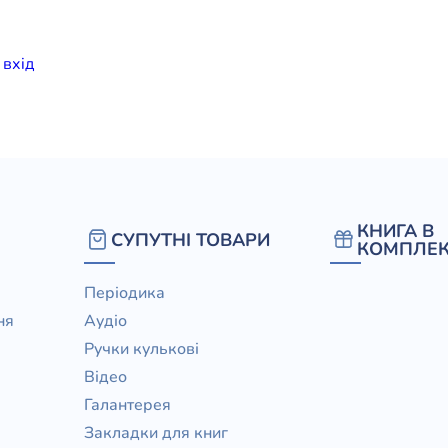
елігій
и
вхiд
я література
КНИГА В
СУПУТНІ ТОВАРИ
КОМПЛЕК
Періодика
ня
Аудіо
Ручки кулькові
Відео
Галантерея
Закладки для книг