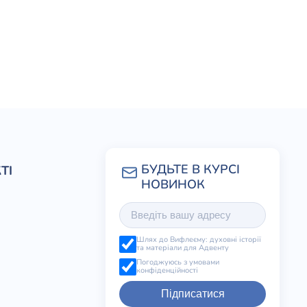
ТІ
Шлях до Вифлеєму: духовні історії
та матеріали для Адвенту
Погоджуюсь з умовами
конфіденційності
Підписатися