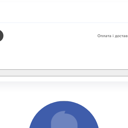
Оплата і доста
КНИГИ
ЕЛЕКТРОННІ К
етика
СУПУТНІ ТОВА
/ Карти
тика
КНИГА В КОМП
не консультування