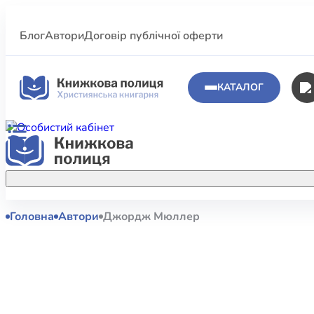
Блог
Автори
Договір публічної оферти
КАТАЛОГ
Головна
Автори
Джордж Мюллер
Аполог
Акційні пропозиції
Атласи 
Купуйте більше улюблених книжок за
меншою ціною завдяки акційним
Біблеіс
знижкам.
Біблій