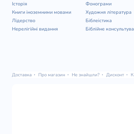
Історія
Фонограми
Книги іноземними мовами
Художня література
Лідерство
Біблеістика
Нерелігійні видання
Біблійне консультув
Доставка
Про магазин
Не знайшли?
Дисконт
К