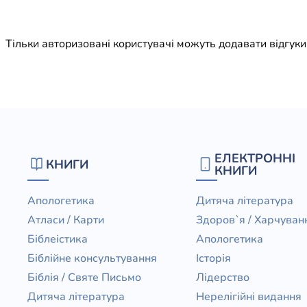
Юдаїзм
Огляд р
Тільки авторизовані користувачі можуть додавати відгук
Художн
ЕЛЕКТРОННІ
КНИГИ
КНИГИ
Апологетика
Дитяча література
Атласи / Карти
Здоров`я / Харчуван
Біблеістика
Апологетика
Біблійне консультування
Історія
Біблія / Святе Письмо
Лідерство
Дитяча література
Нерелігійні видання