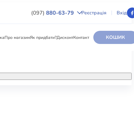
(097)
880-63-79
Реєстрація
Вхід
КОШИК
вка
Про магазин
Як придбати?
Дисконт
Контакт
НИГИ
За додатковою інформацією дзвоніть
за номером:
+38 (097) 880-6379
РИ
Ми у Facebook
ЛЕКТІ