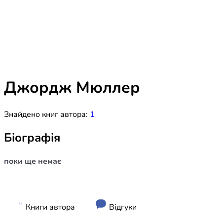
Біблія 
Дитяча
Історія
Новинки
Книги 
Свіжі надходження, актуальна
література та нові автори на нашій
Лідерс
полиці.
Джордж Мюллер
Нереліг
Знайдено книг автора:
1
Церковн
Служін
Біографія
Публіц
поки ще немає
Богослі
Шлюб і 
Здоров
Книги автора
Відгуки