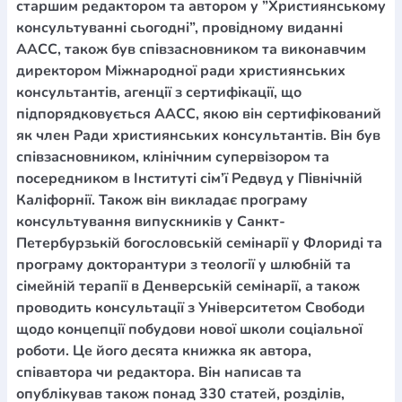
старшим редактором та автором у ”Християнському
консультуванні сьогодні”, провідному виданні
ААСС, також був співзасновником та виконавчим
директором Міжнародної ради християнських
консультантів, агенції з сертифікації, що
підпорядковується ААСС, якою він сертифікований
як член Ради християнських консультантів. Він був
співзасновником, клінічним супервізором та
посередником в Інституті сім’ї Редвуд у Північній
Каліфорнії. Також він викладає програму
консультування випускників у Санкт-
Петербурзькій богословській семінарії у Флориді та
програму докторантури з теології у шлюбній та
сімейній терапії в Денверській семінарії, а також
проводить консультації з Університетом Свободи
щодо концепції побудови нової школи соціальної
роботи. Це його десята книжка як автора,
співавтора чи редактора. Він написав та
опублікував також понад 330 статей, розділів,