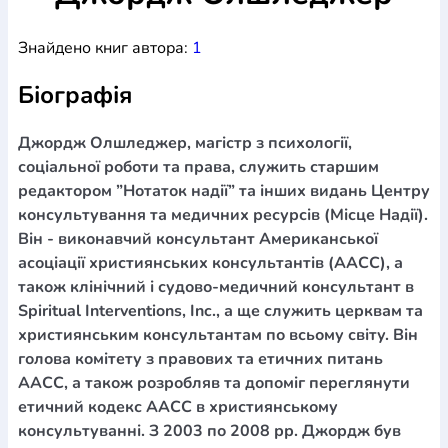
Богослов`я
Шлюб і сім`я
Юдаїзм
Супутні товари
Знайдено книг автора:
1
Періодика
Аудіо
Ручки кулькові
Відео
Галантерея
Закладки для книг
Футболки
Брелоки
Сумки
Біжутерія
Біографія
Блокноти
Щоденники / щотижневики
Вироби з дерева
Вироби з кераміки і глини
Вироби з срібла
Картини
Навчальні мапи
Шкіряні вироби
Магніти
Металеві
Джордж Олшледжер, магістр з психології,
вироби
Міні-лампи
Наклейки
Настільні ігри
Пакети
соціальної роботи та права, служить старшим
подарункові
Плакати
Пластмасові вироби
Хустки
редактором ”Нотаток надії” та інших видань Центру
Подарункові картки
Розвиваючі ігри
Репринти
Свічки
консультування та медичних ресурсів (Місце Надії).
Зошити
Фотокартини
Чохли на Библії
Головні убори
Він - виконавчий консультант Американської
Календарі
Канцелярскі товари
Комп`ютерні ігри
асоціації християнських консультантів (ААСС), а
Листівки
Сувенирна продукція
Годинники
Пазли
також клінічний і судово-медичний консультант в
Spiritual Interventions, Inc., а ще служить церквам та
Книга в комплекті
За додатковою інформацією дзвоніть за номером:
+38
християнським консультантам по всьому світу. Він
голова комітету з правових та етичних питань
(097) 880-6379
Ми у Facebook
ААСС, а також розробляв та допоміг переглянути
етичний кодекс ААСС в християнському
консультуванні. З 2003 по 2008 рр. Джордж був