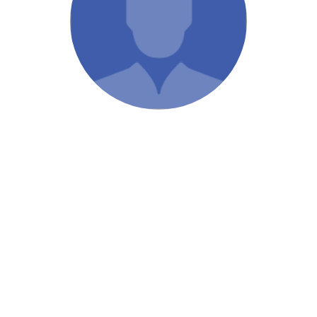
/ Святе Письмо
 література
іноземними мовами
тво
ійні видання
і традиції
ня Церкви
истика
в`я
сім`я
`я / Харчування