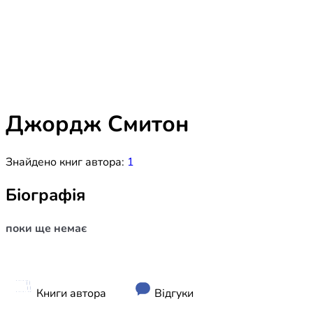
Біблія 
Дитяча
Історія
Новинки
Книги 
Свіжі надходження, актуальна
література та нові автори на нашій
Лідерс
полиці.
Джордж Смитон
Нереліг
Знайдено книг автора:
1
Церковн
Служін
Біографія
Публіц
поки ще немає
Богослі
Шлюб і 
Здоров
Книги автора
Відгуки