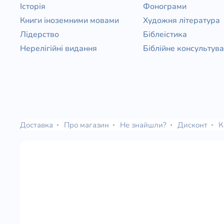
Історія
Фонограми
Книги іноземними мовами
Художня література
Лідерство
Біблеістика
Нерелігійні видання
Біблійне консультув
Доставка
Про магазин
Не знайшли?
Дисконт
К