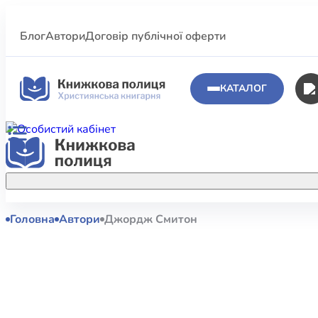
Блог
Автори
Договір публічної оферти
КАТАЛОГ
Головна
Автори
Джордж Смитон
Аполог
Акційні пропозиції
Атласи 
Купуйте більше улюблених книжок за
меншою ціною завдяки акційним
Біблеіс
знижкам.
Біблій