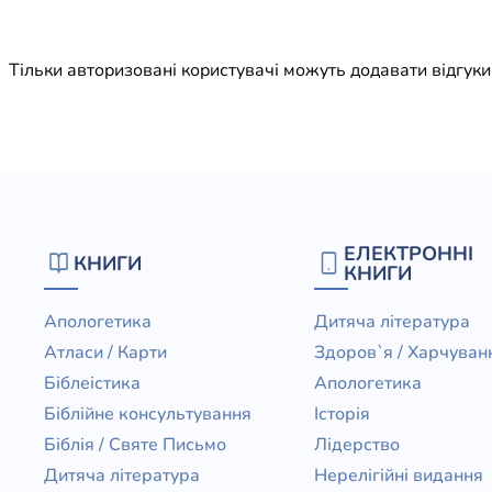
Юдаїзм
Огляд р
Тільки авторизовані користувачі можуть додавати відгук
Художн
ЕЛЕКТРОННІ
КНИГИ
КНИГИ
Апологетика
Дитяча література
Атласи / Карти
Здоров`я / Харчуван
Біблеістика
Апологетика
Біблійне консультування
Історія
Біблія / Святе Письмо
Лідерство
Дитяча література
Нерелігійні видання