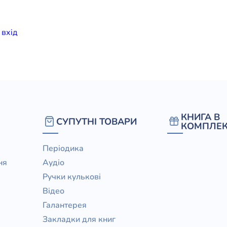
елігій
и
вхiд
я література
КНИГА В
СУПУТНІ ТОВАРИ
КОМПЛЕК
Періодика
ня
Аудіо
Ручки кулькові
Відео
Галантерея
Закладки для книг