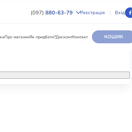
(097)
880-63-79
Реєстрація
Вхід
КОШИК
вка
Про магазин
Як придбати?
Дисконт
Контакт
НИГИ
За додатковою інформацією дзвоніть
за номером:
+38 (097) 880-6379
РИ
Ми у Facebook
ЛЕКТІ