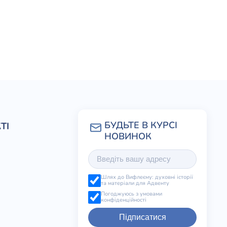
ТІ
Шлях до Вифлеєму: духовні історії
та матеріали для Адвенту
Погоджуюсь з умовами
конфіденційності
Підписатися