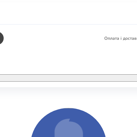
Оплата і доста
КНИГИ
ЕЛЕКТРОННІ К
етика
СУПУТНІ ТОВА
/ Карти
тика
КНИГА В КОМП
не консультування