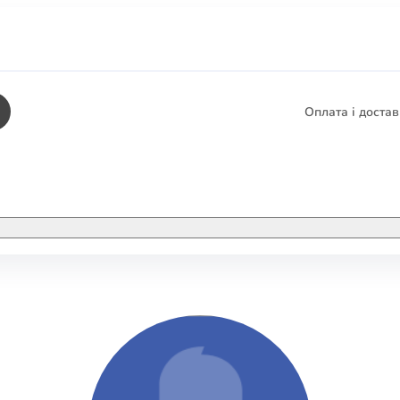
Оплата і доста
КНИГИ
ЕЛЕКТРОННІ К
етика
СУПУТНІ ТОВА
/ Карти
тика
КНИГА В КОМП
не консультування