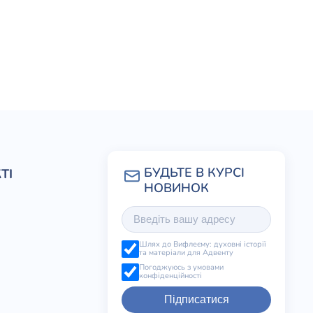
ТІ
Шлях до Вифлеєму: духовні історії
та матеріали для Адвенту
Погоджуюсь з умовами
конфіденційності
Підписатися