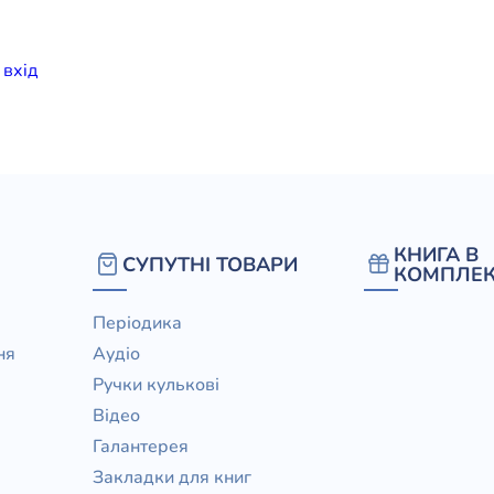
елігій
и
вхiд
я література
КНИГА В
СУПУТНІ ТОВАРИ
КОМПЛЕК
Періодика
ня
Аудіо
Ручки кулькові
Відео
Галантерея
Закладки для книг