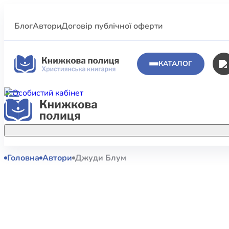
Блог
Автори
Договір публічної оферти
КАТАЛОГ
Головна
Автори
Джуди Блум
Аполог
Акційні пропозиції
Атласи 
Купуйте більше улюблених книжок за
меншою ціною завдяки акційним
Біблеіс
знижкам.
Біблій