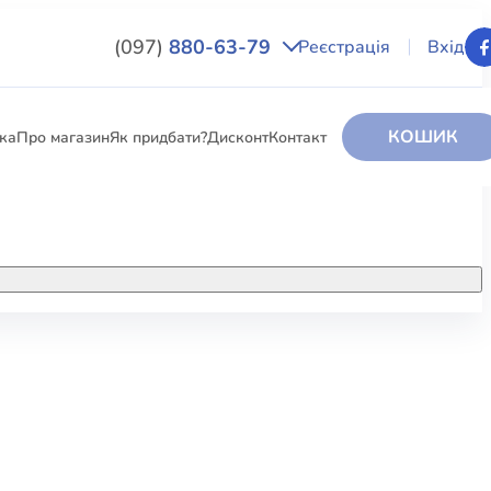
(097)
880-63-79
Реєстрація
Вхід
КОШИК
вка
Про магазин
Як придбати?
Дисконт
Контакт
НИГИ
За додатковою інформацією дзвоніть
за номером:
+38 (097) 880-6379
РИ
Ми у Facebook
ЛЕКТІ