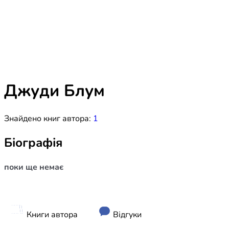
Біблія 
Дитяча
Історія
Новинки
Книги 
Свіжі надходження, актуальна
література та нові автори на нашій
Лідерс
полиці.
Джуди Блум
Нереліг
Знайдено книг автора:
1
Церковн
Служін
Біографія
Публіц
поки ще немає
Богослі
Шлюб і 
Здоров
Книги автора
Відгуки