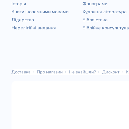
Історія
Фонограми
Книги іноземними мовами
Художня література
Лідерство
Біблеістика
Нерелігійні видання
Біблійне консультув
Доставка
Про магазин
Не знайшли?
Дисконт
К