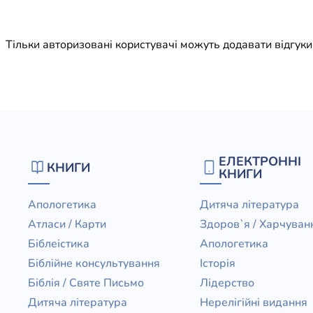
Юдаїзм
Огляд р
Тільки авторизовані користувачі можуть додавати відгук
Художн
ЕЛЕКТРОННІ
КНИГИ
КНИГИ
Апологетика
Дитяча література
Атласи / Карти
Здоров`я / Харчуван
Біблеістика
Апологетика
Біблійне консультування
Історія
Біблія / Святе Письмо
Лідерство
Дитяча література
Нерелігійні видання