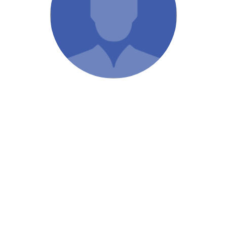
/ Святе Письмо
 література
іноземними мовами
тво
ійні видання
і традиції
ня Церкви
истика
в`я
сім`я
`я / Харчування