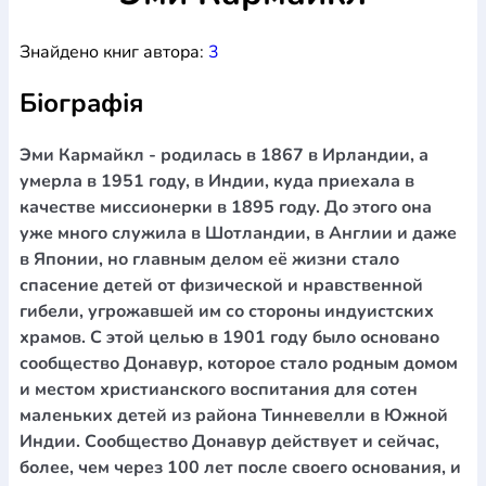
Богослов`я
Шлюб і сім`я
Юдаїзм
Супутні товари
Знайдено книг автора:
3
Періодика
Аудіо
Ручки кулькові
Відео
Галантерея
Закладки для книг
Футболки
Брелоки
Сумки
Біжутерія
Біографія
Блокноти
Щоденники / щотижневики
Вироби з дерева
Вироби з кераміки і глини
Вироби з срібла
Картини
Навчальні мапи
Шкіряні вироби
Магніти
Металеві
Эми Кармайкл - родилась в 1867 в Ирландии, а
вироби
Міні-лампи
Наклейки
Настільні ігри
Пакети
умерла в 1951 году, в Индии, куда приехала в
подарункові
Плакати
Пластмасові вироби
Хустки
качестве миссионерки в 1895 году. До этого она
Подарункові картки
Розвиваючі ігри
Репринти
Свічки
уже много служила в Шотландии, в Англии и даже
Зошити
Фотокартини
Чохли на Библії
Головні убори
в Японии, но главным делом её жизни стало
Календарі
Канцелярскі товари
Комп`ютерні ігри
спасение детей от физической и нравственной
Листівки
Сувенирна продукція
Годинники
Пазли
гибели, угрожавшей им со стороны индуистских
храмов. С этой целью в 1901 году было основано
Книга в комплекті
За додатковою інформацією дзвоніть за номером:
+38
сообщество Донавур, которое стало родным домом
и местом христианского воспитания для сотен
(097) 880-6379
Ми у Facebook
маленьких детей из района Тинневелли в Южной
Индии. Сообщество Донавур действует и сейчас,
более, чем через 100 лет после своего основания, и