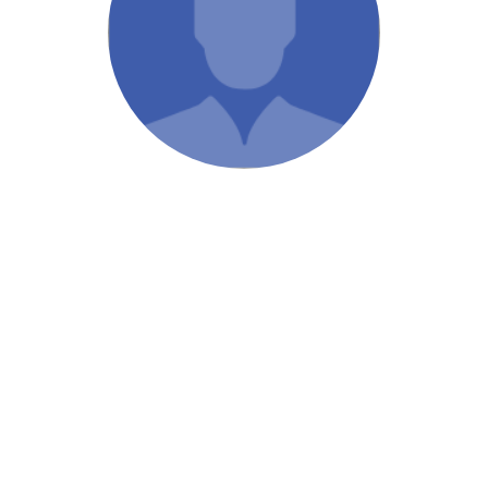
/ Святе Письмо
 література
іноземними мовами
тво
ійні видання
і традиції
ня Церкви
истика
в`я
сім`я
`я / Харчування