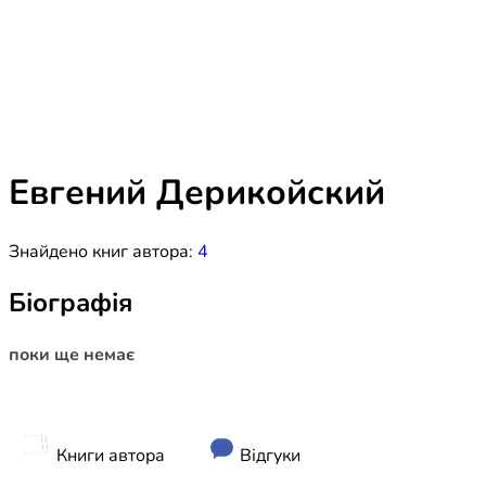
Біблія 
Дитяча
Історія
Новинки
Книги 
Свіжі надходження, актуальна
література та нові автори на нашій
Лідерс
полиці.
Евгений Дерикойский
Нереліг
Знайдено книг автора:
4
Церковн
Служін
Біографія
Публіц
поки ще немає
Богослі
Шлюб і 
Здоров
Книги автора
Відгуки