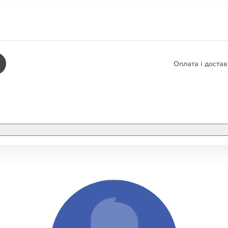
Оплата і доста
КНИГИ
ЕЛЕКТРОННІ К
етика
СУПУТНІ ТОВА
/ Карти
тика
КНИГА В КОМП
не консультування