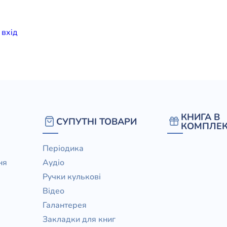
елігій
и
вхiд
я література
КНИГА В
СУПУТНІ ТОВАРИ
КОМПЛЕК
Періодика
ня
Аудіо
Ручки кулькові
Відео
Галантерея
Закладки для книг