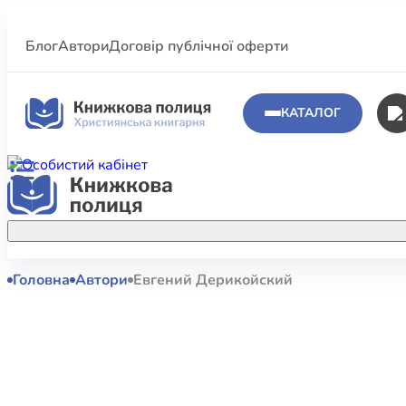
Блог
Автори
Договір публічної оферти
КАТАЛОГ
Головна
Автори
Евгений Дерикойский
Аполог
Акційні пропозиції
Атласи 
Купуйте більше улюблених книжок за
меншою ціною завдяки акційним
Біблеіс
знижкам.
Біблій