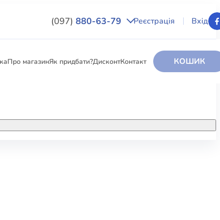
(097)
880-63-79
Реєстрація
Вхід
КОШИК
вка
Про магазин
Як придбати?
Дисконт
Контакт
НИГИ
За додатковою інформацією дзвоніть
за номером:
+38 (097) 880-6379
РИ
Ми у Facebook
ЛЕКТІ