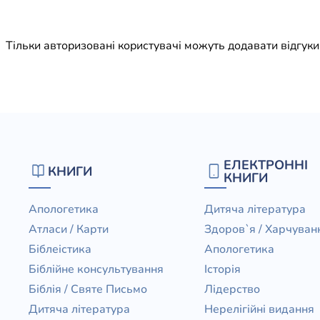
Юдаїзм
Огляд р
Тільки авторизовані користувачі можуть додавати відгук
Художн
ЕЛЕКТРОННІ
КНИГИ
КНИГИ
Апологетика
Дитяча література
Атласи / Карти
Здоров`я / Харчуван
Біблеістика
Апологетика
Біблійне консультування
Історія
Біблія / Святе Письмо
Лідерство
Дитяча література
Нерелігійні видання