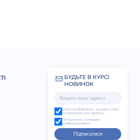
ТІ
Шлях до Вифлеєму: духовні історії
та матеріали для Адвенту
Погоджуюсь з умовами
конфіденційності
Підписатися