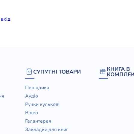
елігій
и
вхiд
я література
КНИГА В
СУПУТНІ ТОВАРИ
КОМПЛЕК
Періодика
ня
Аудіо
Ручки кулькові
Відео
Галантерея
Закладки для книг