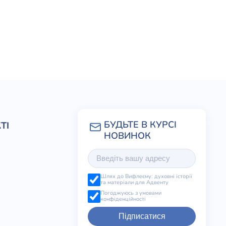
ТІ
Шлях до Вифлеєму: духовні історії
та матеріали для Адвенту
Погоджуюсь з умовами
конфіденційності
Підписатися