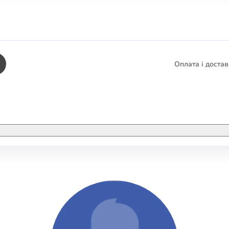
Оплата і доста
КНИГИ
ЕЛЕКТРОННІ К
етика
СУПУТНІ ТОВА
/ Карти
тика
КНИГА В КОМП
не консультування