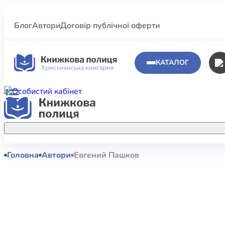
Блог
Автори
Договір публічної оферти
КАТАЛОГ
Головна
Автори
Евгений Пашков
Аполог
Акційні пропозиції
Атласи 
Купуйте більше улюблених книжок за
меншою ціною завдяки акційним
Біблеіс
знижкам.
Біблій