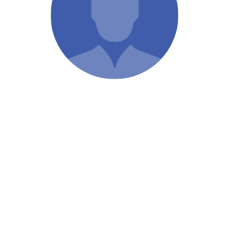
/ Святе Письмо
 література
іноземними мовами
тво
ійні видання
і традиції
ня Церкви
истика
в`я
сім`я
`я / Харчування