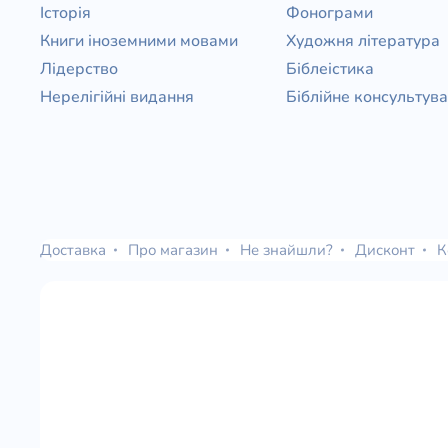
Історія
Фонограми
Книги іноземними мовами
Художня література
Лідерство
Біблеістика
Нерелігійні видання
Біблійне консультув
Доставка
Про магазин
Не знайшли?
Дисконт
К