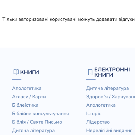
Юдаїзм
Огляд р
Тільки авторизовані користувачі можуть додавати відгук
Художн
ЕЛЕКТРОННІ
КНИГИ
КНИГИ
Апологетика
Дитяча література
Атласи / Карти
Здоров`я / Харчуван
Біблеістика
Апологетика
Біблійне консультування
Історія
Біблія / Святе Письмо
Лідерство
Дитяча література
Нерелігійні видання