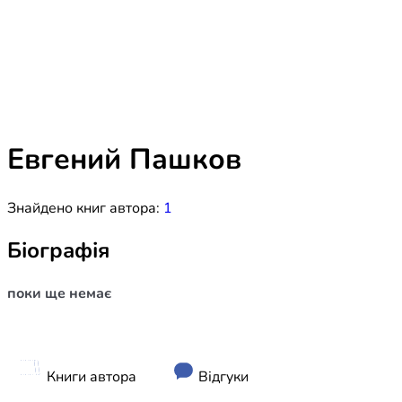
Біблія 
Дитяча
Історія
Новинки
Книги 
Свіжі надходження, актуальна
література та нові автори на нашій
Лідерс
полиці.
Евгений Пашков
Нереліг
Знайдено книг автора:
1
Церковн
Служін
Біографія
Публіц
поки ще немає
Богослі
Шлюб і 
Здоров
Книги автора
Відгуки