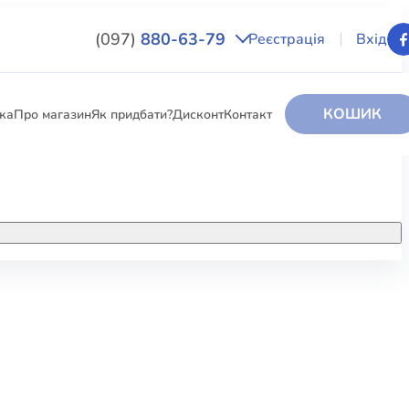
(097)
880-63-79
Реєстрація
Вхід
КОШИК
вка
Про магазин
Як придбати?
Дисконт
Контакт
НИГИ
За додатковою інформацією дзвоніть
за номером:
+38 (097) 880-6379
РИ
Ми у Facebook
ЛЕКТІ