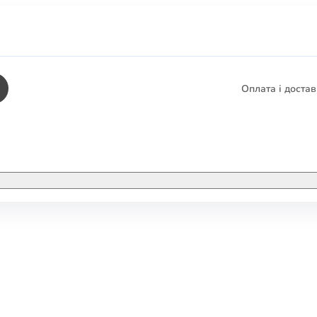
Оплата і доста
КНИГИ
ЕЛЕКТРОННІ К
етика
СУПУТНІ ТОВА
/ Карти
тика
КНИГА В КОМП
не консультування