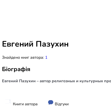
Біблія 
Дитяча
Історія
Новинки
Книги 
Свіжі надходження, актуальна
література та нові автори на нашій
Лідерс
полиці.
Евгений Пазухин
Нереліг
Знайдено книг автора:
1
Церковн
Служін
Біографія
Публіц
Евгений Пазухин – автор религозных и культурных про
Богослі
Шлюб і 
Здоров
Книги автора
Відгуки