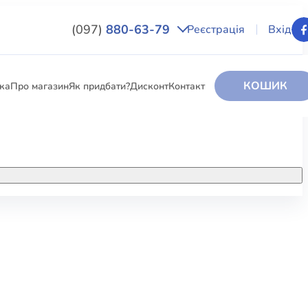
(097)
880-63-79
Реєстрація
Вхід
КОШИК
вка
Про магазин
Як придбати?
Дисконт
Контакт
НИГИ
За додатковою інформацією дзвоніть
за номером:
+38 (097) 880-6379
РИ
Ми у Facebook
ЛЕКТІ