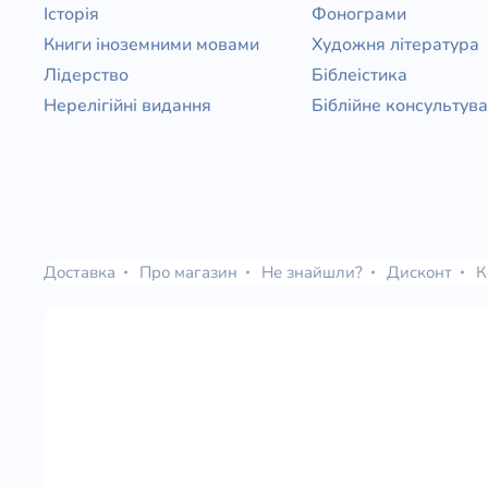
Історія
Фонограми
Книги іноземними мовами
Художня література
Лідерство
Біблеістика
Нерелігійні видання
Біблійне консультув
Доставка
Про магазин
Не знайшли?
Дисконт
К