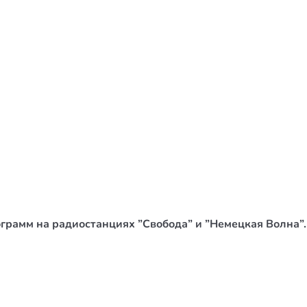
/ Святе Письмо
 література
іноземними мовами
тво
ійні видання
і традиції
ня Церкви
истика
грамм на радиостанциях ”Свобода” и ”Немецкая Волна”.
в`я
сім`я
`я / Харчування