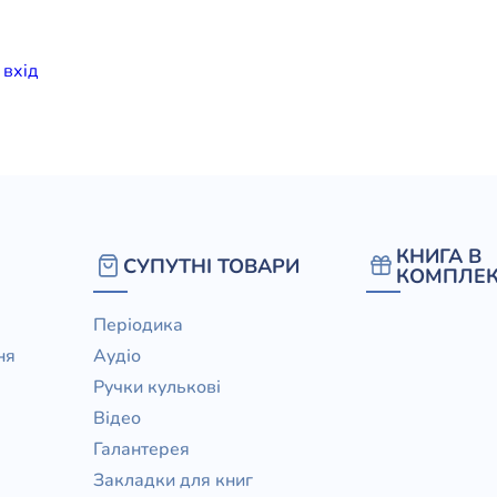
елігій
и
вхiд
я література
КНИГА В
СУПУТНІ ТОВАРИ
КОМПЛЕК
Періодика
ня
Аудіо
Ручки кулькові
Відео
Галантерея
Закладки для книг