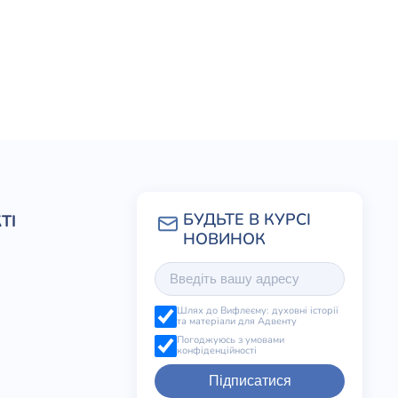
ТІ
Шлях до Вифлеєму: духовні історії
та матеріали для Адвенту
Погоджуюсь з умовами
конфіденційності
Підписатися