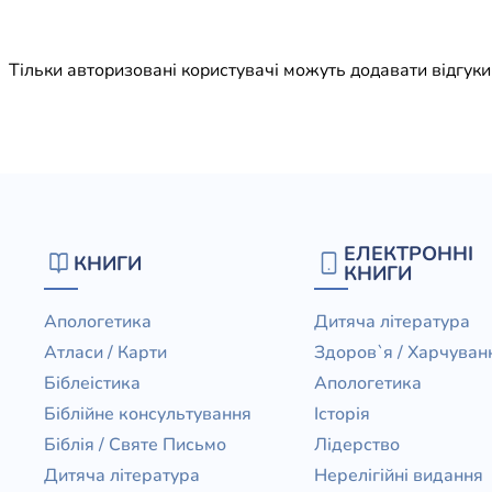
Юдаїзм
Огляд р
Тільки авторизовані користувачі можуть додавати відгук
Художн
ЕЛЕКТРОННІ
КНИГИ
КНИГИ
Апологетика
Дитяча література
Атласи / Карти
Здоров`я / Харчуван
Біблеістика
Апологетика
Біблійне консультування
Історія
Біблія / Святе Письмо
Лідерство
Дитяча література
Нерелігійні видання