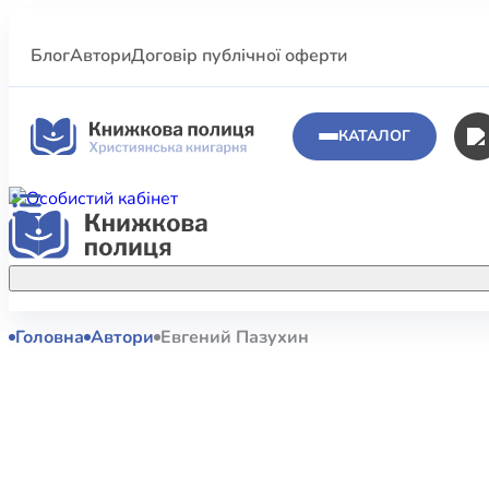
Блог
Автори
Договір публічної оферти
КАТАЛОГ
Головна
Автори
Евгений Пазухин
Аполог
Акційні пропозиції
Атласи 
Купуйте більше улюблених книжок за
меншою ціною завдяки акційним
Біблеіс
знижкам.
Біблій