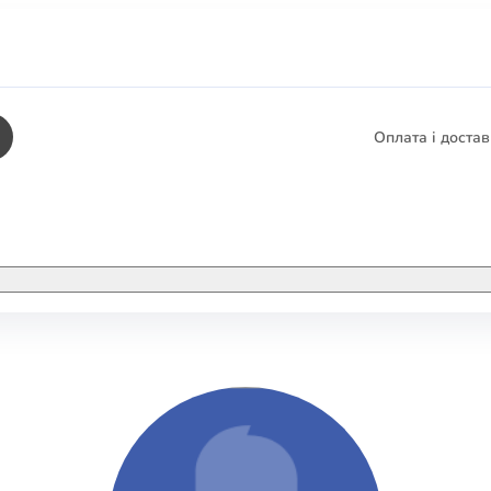
Оплата і доста
КНИГИ
ЕЛЕКТРОННІ К
етика
СУПУТНІ ТОВА
/ Карти
тика
КНИГА В КОМП
не консультування