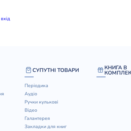
елігій
и
вхiд
я література
КНИГА В
СУПУТНІ ТОВАРИ
КОМПЛЕК
Періодика
ня
Аудіо
Ручки кулькові
Відео
Галантерея
Закладки для книг