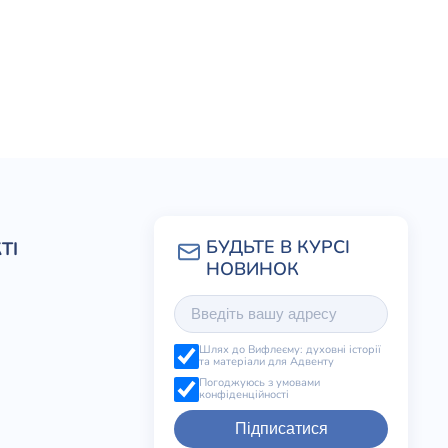
ТІ
Шлях до Вифлеєму: духовні історії
та матеріали для Адвенту
Погоджуюсь з умовами
конфіденційності
Підписатися