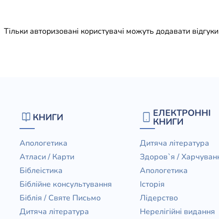
Юдаїзм
Огляд р
Тільки авторизовані користувачі можуть додавати відгук
Художн
ЕЛЕКТРОННІ
КНИГИ
КНИГИ
Апологетика
Дитяча література
Атласи / Карти
Здоров`я / Харчуван
Біблеістика
Апологетика
Біблійне консультування
Історія
Біблія / Святе Письмо
Лідерство
Дитяча література
Нерелігійні видання