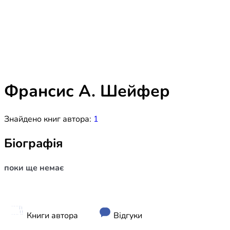
Біблія 
Дитяча
Історія
Новинки
Книги 
Свіжі надходження, актуальна
література та нові автори на нашій
Лідерс
полиці.
Франсис А. Шейфер
Нереліг
Знайдено книг автора:
1
Церковн
Служін
Біографія
Публіц
поки ще немає
Богослі
Шлюб і 
Здоров
Книги автора
Відгуки