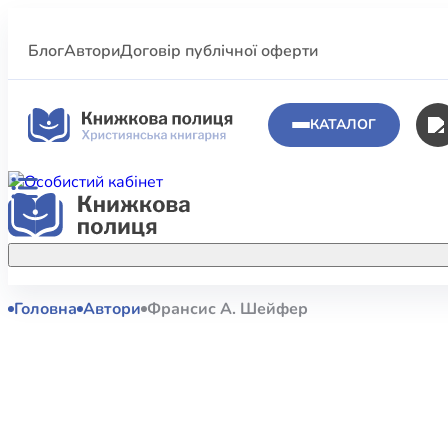
Блог
Автори
Договір публічної оферти
КАТАЛОГ
Головна
Автори
Франсис А. Шейфер
Аполог
Акційні пропозиції
Атласи 
Купуйте більше улюблених книжок за
меншою ціною завдяки акційним
Біблеіс
знижкам.
Біблій