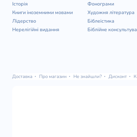
Історія
Фонограми
Книги іноземними мовами
Художня література
Лідерство
Біблеістика
Нерелігійні видання
Біблійне консультув
Доставка
Про магазин
Не знайшли?
Дисконт
К