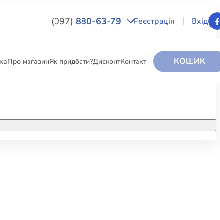
(097)
880-63-79
Реєстрація
Вхід
КОШИК
вка
Про магазин
Як придбати?
Дисконт
Контакт
НИГИ
За додатковою інформацією дзвоніть
за номером:
+38 (097) 880-6379
РИ
Ми у Facebook
ЛЕКТІ