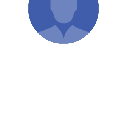
/ Святе Письмо
 література
іноземними мовами
тво
ійні видання
і традиції
ня Церкви
истика
в`я
сім`я
`я / Харчування