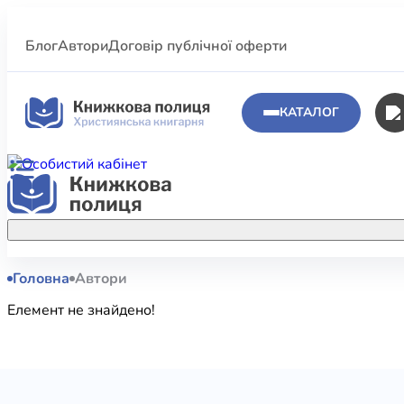
Блог
Автори
Договір публічної оферти
КАТАЛОГ
Головна
Автори
Аполог
Акційні пропозиції
Елемент не знайдено!
Атласи 
Купуйте більше улюблених книжок за
меншою ціною завдяки акційним
Біблеіс
знижкам.
Біблій