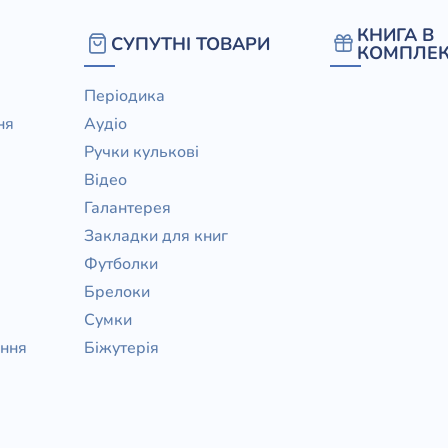
/ Святе Письмо
КНИГА В
СУПУТНІ ТОВАРИ
 література
КОМПЛЕК
Періодика
іноземними мовами
ня
Аудіо
Ручки кулькові
тво
Відео
ійні видання
Галантерея
і традиції
Закладки для книг
Футболки
ня Церкви
Брелоки
истика
Сумки
в`я
ання
Біжутерія
сім`я
`я / Харчування