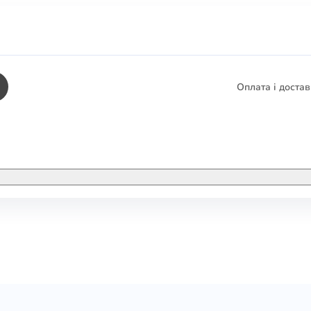
Оплата і доста
КНИГИ
ЕЛЕКТРОННІ К
етика
СУПУТНІ ТОВА
/ Карти
тика
КНИГА В КОМП
не консультування