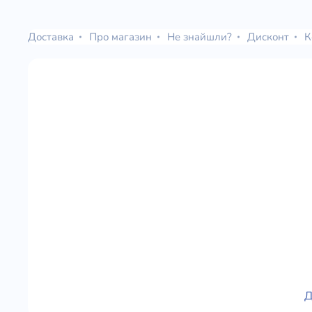
Юдаїзм
Огляд р
Доставка
Про магазин
Не знайшли?
Дисконт
К
Художн
Д