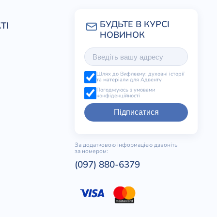
ТІ
Шлях до Вифлеєму: духовні історії
та матеріали для Адвенту
Погоджуюсь з умовами
конфіденційності
Підписатися
За додатковою інформацією дзвоніть
за номером:
(097) 880-6379