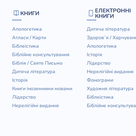
Біблія 
ЕЛЕКТРОННІ
КНИГИ
Дитяча
КНИГИ
Історія
Новинки
Апологетика
Дитяча література
Книги 
Атласи / Карти
Здоров`я / Харчуван
Свіжі надходження, актуальна
література та нові автори на нашій
Біблеістика
Апологетика
Лідерс
полиці.
Біблійне консультування
Історія
Нереліг
Біблія / Святе Письмо
Лідерство
Церковн
Дитяча література
Нерелігійні видання
Історія
Фонограми
Служін
Книги іноземними мовами
Художня література
Публіц
Лідерство
Біблеістика
Богослі
Нерелігійні видання
Біблійне консультув
Шлюб і 
Здоров