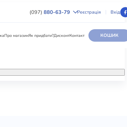
(097)
880-63-79
Реєстрація
Вхід
КОШИК
вка
Про магазин
Як придбати?
Дисконт
Контакт
НИГИ
За додатковою інформацією дзвоніть
за номером:
+38 (097) 880-6379
РИ
Ми у Facebook
ЛЕКТІ