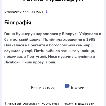
Богослов`я
Шлюб і сім`я
Юдаїзм
Супутні товари
Знайдено книг автора:
1
Періодика
Аудіо
Ручки кулькові
Відео
Галантерея
Закладки для книг
Футболки
Брелоки
Сумки
Біжутерія
Біографія
Блокноти
Щоденники / щотижневики
Вироби з дерева
Вироби з кераміки і глини
Вироби з срібла
Картини
Навчальні мапи
Шкіряні вироби
Магніти
Металеві
Ганна Кушнерук народилася у Білорусі. Увірувала в
вироби
Міні-лампи
Наклейки
Настільні ігри
Пакети
баптистській церкві. Прийняла хрещення в 1999.
подарункові
Плакати
Пластмасові вироби
Хустки
Навчалася на регента в богословської семінарії,
Подарункові картки
Розвиваючі ігри
Репринти
Свічки
служила у хорі. Потім вийшла заміж за українця,
Зошити
Фотокартини
Чохли на Библії
Головні убори
проживає в Португалії. Несе музичне служіння в
Календарі
Канцелярскі товари
Комп`ютерні ігри
Лісабоні. Пише прозу, вірші.
Листівки
Сувенирна продукція
Годинники
Пазли
Книга в комплекті
За додатковою інформацією дзвоніть за номером:
+38
Книги автора
Відгуки
(097) 880-6379
Ми у Facebook
Тільки авторизовані користувачі можуть додавати