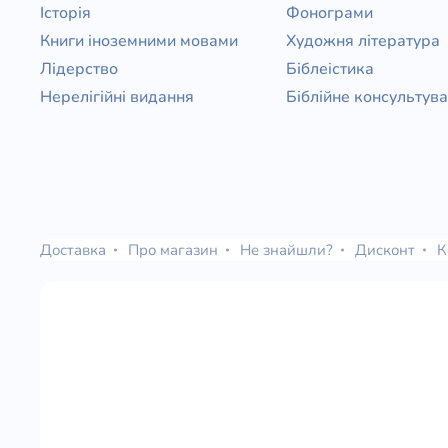
Історія
Фонограми
Книги іноземними мовами
Художня література
Лідерство
Біблеістика
Нерелігійні видання
Біблійне консультув
Доставка
Про магазин
Не знайшли?
Дисконт
К