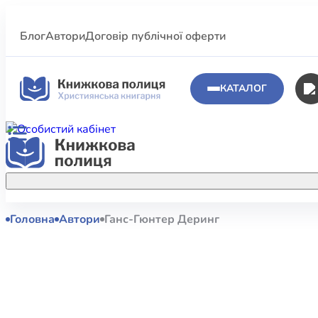
Блог
Автори
Договір публічної оферти
КАТАЛОГ
Головна
Автори
Ганс-Гюнтер Деринг
Аполог
Акційні пропозиції
Атласи 
Купуйте більше улюблених книжок за
меншою ціною завдяки акційним
Біблеіс
знижкам.
Біблій