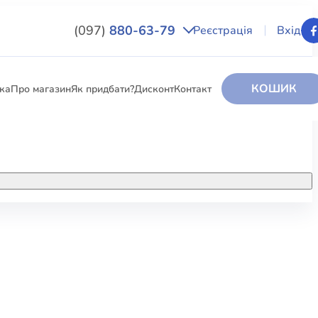
(097)
880-63-79
Реєстрація
Вхід
КОШИК
вка
Про магазин
Як придбати?
Дисконт
Контакт
НИГИ
За додатковою інформацією дзвоніть
за номером:
+38 (097) 880-6379
РИ
Ми у Facebook
ЛЕКТІ