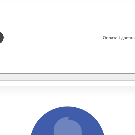
Оплата і доста
КНИГИ
ЕЛЕКТРОННІ К
етика
СУПУТНІ ТОВА
/ Карти
тика
КНИГА В КОМП
не консультування