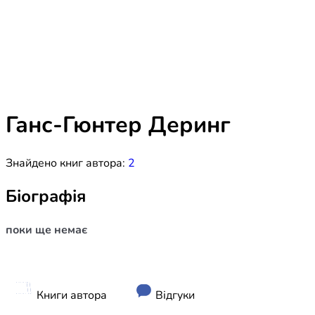
Біблія 
Дитяча
Історія
Новинки
Книги 
Свіжі надходження, актуальна
література та нові автори на нашій
Лідерс
полиці.
Ганс-Гюнтер Деринг
Нереліг
Знайдено книг автора:
2
Церковн
Служін
Біографія
Публіц
поки ще немає
Богослі
Шлюб і 
Здоров
Книги автора
Відгуки