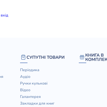
елігій
и
вхiд
я література
КНИГА В
СУПУТНІ ТОВАРИ
КОМПЛЕК
Періодика
ня
Аудіо
Ручки кулькові
Відео
Галантерея
Закладки для книг