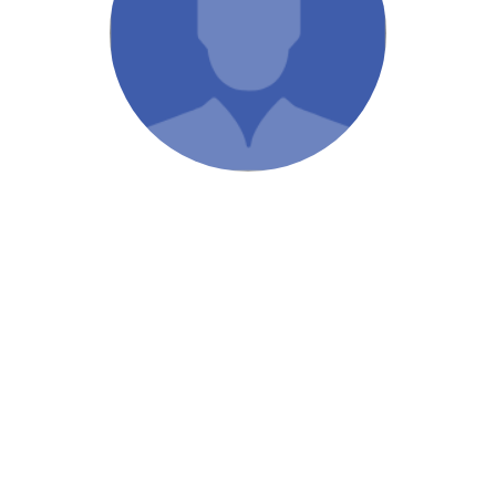
/ Святе Письмо
 література
іноземними мовами
тво
ійні видання
і традиції
ня Церкви
истика
в`я
сім`я
`я / Харчування