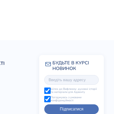
ТІ
Шлях до Вифлеєму: духовні історії
та матеріали для Адвенту
Погоджуюсь з умовами
конфіденційності
Підписатися