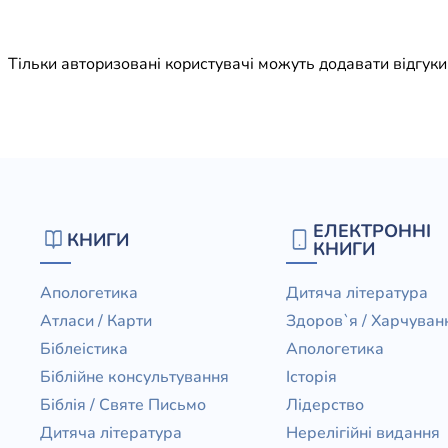
Юдаїзм
Огляд р
Тільки авторизовані користувачі можуть додавати відгук
Художн
ЕЛЕКТРОННІ
КНИГИ
КНИГИ
Апологетика
Дитяча література
Атласи / Карти
Здоров`я / Харчуван
Біблеістика
Апологетика
Біблійне консультування
Історія
Біблія / Святе Письмо
Лідерство
Дитяча література
Нерелігійні видання