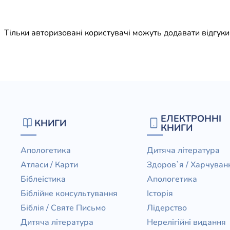
Юдаїзм
Огляд р
Тільки авторизовані користувачі можуть додавати відгук
Художн
ЕЛЕКТРОННІ
КНИГИ
КНИГИ
Апологетика
Дитяча література
Атласи / Карти
Здоров`я / Харчуван
Біблеістика
Апологетика
Біблійне консультування
Історія
Біблія / Святе Письмо
Лідерство
Дитяча література
Нерелігійні видання