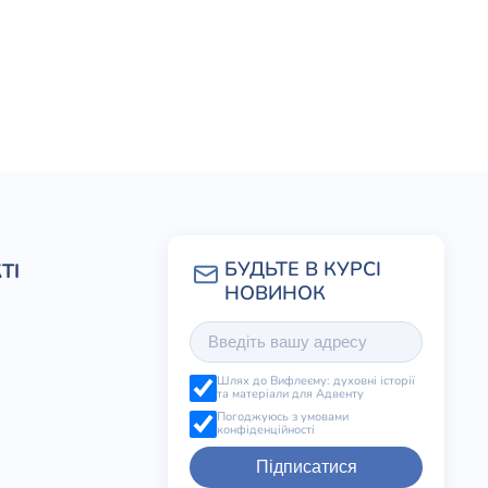
ТІ
Шлях до Вифлеєму: духовні історії
та матеріали для Адвенту
Погоджуюсь з умовами
конфіденційності
Підписатися