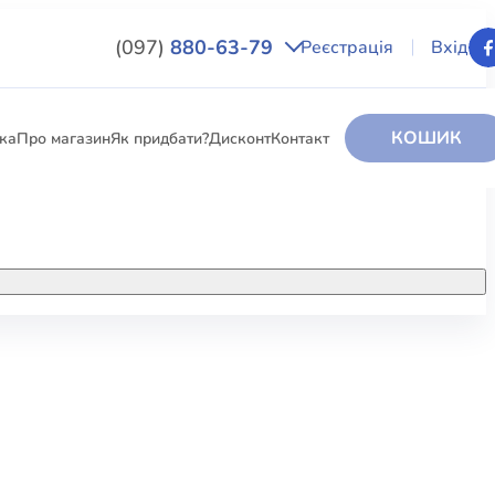
(097)
880-63-79
Реєстрація
Вхід
КОШИК
вка
Про магазин
Як придбати?
Дисконт
Контакт
НИГИ
За додатковою інформацією дзвоніть
за номером:
+38 (097) 880-6379
РИ
Ми у Facebook
ЛЕКТІ