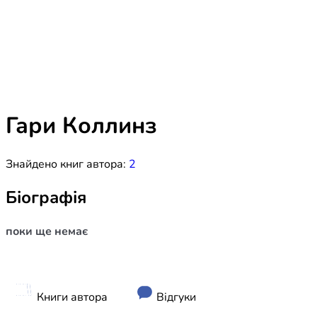
Біблія 
Дитяча
Історія
Новинки
Книги 
Свіжі надходження, актуальна
література та нові автори на нашій
Лідерс
полиці.
Гари Коллинз
Нереліг
Знайдено книг автора:
2
Церковн
Служін
Біографія
Публіц
поки ще немає
Богослі
Шлюб і 
Здоров
Книги автора
Відгуки