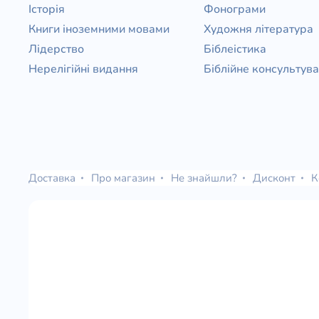
Історія
Фонограми
Книги іноземними мовами
Художня література
Лідерство
Біблеістика
Нерелігійні видання
Біблійне консультув
Доставка
Про магазин
Не знайшли?
Дисконт
К