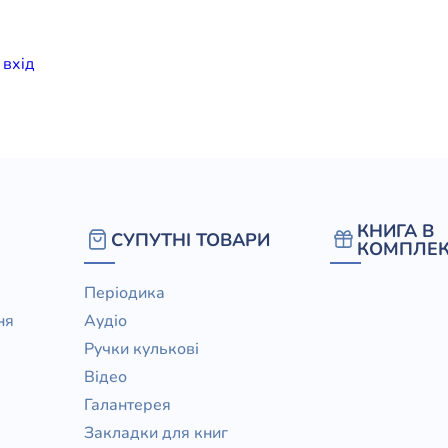
елігій
и
вхiд
я література
КНИГА В
СУПУТНІ ТОВАРИ
КОМПЛЕК
Періодика
ня
Аудіо
Ручки кулькові
Відео
Галантерея
Закладки для книг