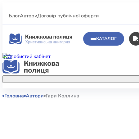
Блог
Автори
Договір публічної оферти
КАТАЛОГ
Головна
Автори
Гари Коллинз
Аполог
Акційні пропозиції
Атласи 
Купуйте більше улюблених книжок за
меншою ціною завдяки акційним
Біблеіс
знижкам.
Біблій