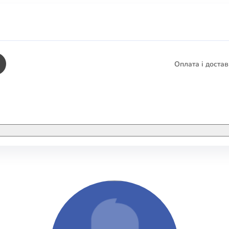
Оплата і доста
КНИГИ
ЕЛЕКТРОННІ К
етика
СУПУТНІ ТОВА
/ Карти
тика
КНИГА В КОМП
не консультування