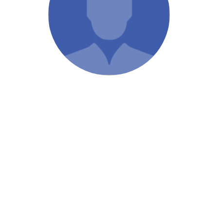
/ Святе Письмо
 література
іноземними мовами
тво
ійні видання
і традиції
ня Церкви
истика
в`я
сім`я
`я / Харчування