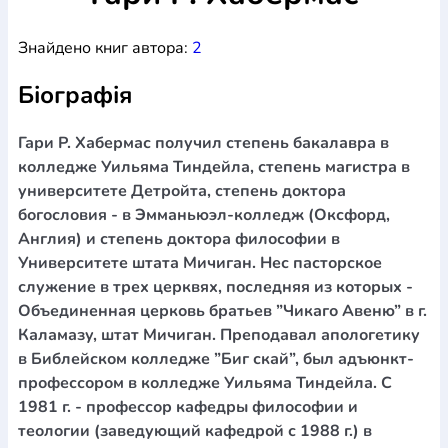
Богослов`я
Шлюб і сім`я
Юдаїзм
Супутні товари
Знайдено книг автора:
2
Періодика
Аудіо
Ручки кулькові
Відео
Галантерея
Закладки для книг
Футболки
Брелоки
Сумки
Біжутерія
Біографія
Блокноти
Щоденники / щотижневики
Вироби з дерева
Вироби з кераміки і глини
Вироби з срібла
Картини
Навчальні мапи
Шкіряні вироби
Магніти
Металеві
Гари Р. Хабермас получил степень бакалавра в
вироби
Міні-лампи
Наклейки
Настільні ігри
Пакети
колледже Уильяма Тиндейла, степень магистра в
подарункові
Плакати
Пластмасові вироби
Хустки
университете Детройта, степень доктора
Подарункові картки
Розвиваючі ігри
Репринти
Свічки
богословия - в Эмманьюэл-колледж (Оксфорд,
Зошити
Фотокартини
Чохли на Библії
Головні убори
Англия) и степень доктора философии в
Календарі
Канцелярскі товари
Комп`ютерні ігри
Университете штата Мичиган. Нес пасторское
Листівки
Сувенирна продукція
Годинники
Пазли
служение в трех церквях, последняя из которых -
Объединенная церковь братьев ”Чикаго Авеню” в г.
Книга в комплекті
За додатковою інформацією дзвоніть за номером:
+38
Каламазу, штат Мичиган. Преподавал апологетику
в Библейском колледже ”Биг скай”, был адъюнкт-
(097) 880-6379
Ми у Facebook
профессором в колледже Уильяма Тиндейла. С
1981 г. - профессор кафедры философии и
теологии (заведующий кафедрой с 1988 г.) в