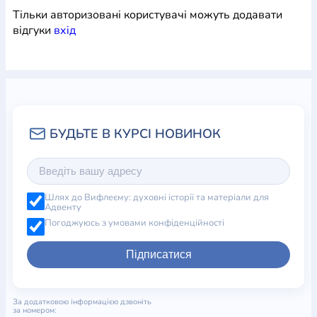
Тільки авторизовані користувачі можуть додавати
відгуки
вхiд
Шлях до Вифлеєму: духовні історії та матеріали для
Адвенту
Погоджуюсь з умовами конфіденційності
Підписатися
За додатковою інформацією дзвоніть
за номером: