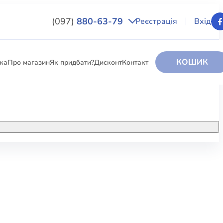
(097)
880-63-79
Реєстрація
Вхід
КОШИК
вка
Про магазин
Як придбати?
Дисконт
Контакт
НИГИ
За додатковою інформацією дзвоніть
за номером:
+38 (097) 880-6379
РИ
Ми у Facebook
ЛЕКТІ