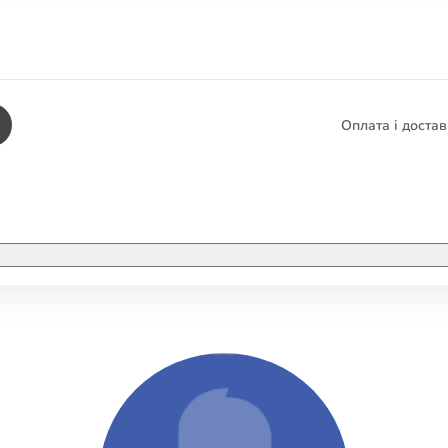
Оплата і доста
КНИГИ
ЕЛЕКТРОННІ К
етика
СУПУТНІ ТОВА
/ Карти
тика
КНИГА В КОМП
не консультування