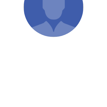
/ Святе Письмо
 література
іноземними мовами
тво
ійні видання
і традиції
ня Церкви
истика
в`я
сім`я
`я / Харчування