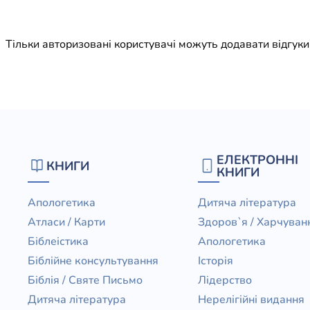
Юдаїзм
Огляд р
Тільки авторизовані користувачі можуть додавати відгук
Художн
ЕЛЕКТРОННІ
КНИГИ
КНИГИ
Апологетика
Дитяча література
Атласи / Карти
Здоров`я / Харчуван
Біблеістика
Апологетика
Біблійне консультування
Історія
Біблія / Святе Письмо
Лідерство
Дитяча література
Нерелігійні видання