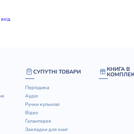
елігій
и
вхiд
я література
КНИГА В
СУПУТНІ ТОВАРИ
КОМПЛЕК
Періодика
ня
Аудіо
Ручки кулькові
Відео
Галантерея
Закладки для книг