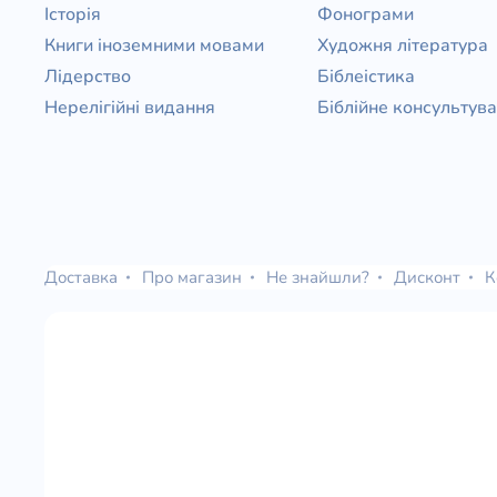
Історія
Фонограми
Книги іноземними мовами
Художня література
Лідерство
Біблеістика
Нерелігійні видання
Біблійне консультув
Доставка
Про магазин
Не знайшли?
Дисконт
К