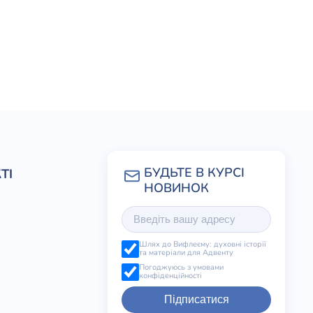
ТІ
Шлях до Вифлеєму: духовні історії
та матеріали для Адвенту
Погоджуюсь з умовами
конфіденційності
Підписатися