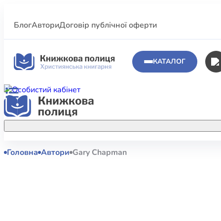
Блог
Автори
Договір публічної оферти
КАТАЛОГ
Головна
Автори
Gary Chapman
Аполог
Акційні пропозиції
Атласи 
Купуйте більше улюблених книжок за
меншою ціною завдяки акційним
Біблеіс
знижкам.
Біблій