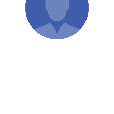
/ Святе Письмо
 література
іноземними мовами
тво
ійні видання
і традиції
ня Церкви
истика
в`я
сім`я
`я / Харчування