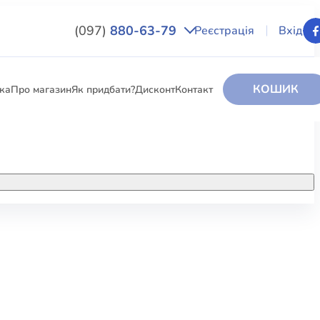
(097)
880-63-79
Реєстрація
Вхід
КОШИК
вка
Про магазин
Як придбати?
Дисконт
Контакт
НИГИ
За додатковою інформацією дзвоніть
за номером:
+38 (097) 880-6379
РИ
Ми у Facebook
ЛЕКТІ