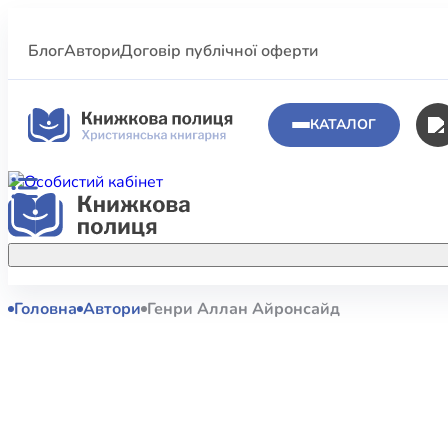
Блог
Автори
Договір публічної оферти
КАТАЛОГ
Головна
Автори
Генри Аллан Айронсайд
Аполог
Акційні пропозиції
Атласи 
Купуйте більше улюблених книжок за
меншою ціною завдяки акційним
Біблеіс
знижкам.
Біблій