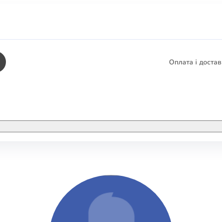
Оплата і доста
КНИГИ
ЕЛЕКТРОННІ К
етика
СУПУТНІ ТОВА
/ Карти
тика
КНИГА В КОМП
не консультування