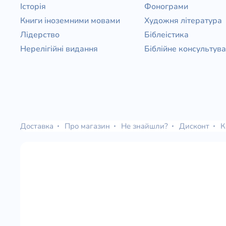
Історія
Фонограми
Книги іноземними мовами
Художня література
Лідерство
Біблеістика
Нерелігійні видання
Біблійне консультув
Доставка
Про магазин
Не знайшли?
Дисконт
К