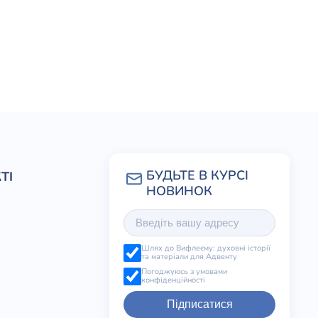
ТІ
Шлях до Вифлеєму: духовні історії
та матеріали для Адвенту
Погоджуюсь з умовами
конфіденційності
Підписатися