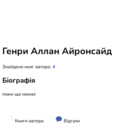
Біблія 
Дитяча
Історія
Новинки
Книги 
Свіжі надходження, актуальна
література та нові автори на нашій
Лідерс
полиці.
Генри Аллан Айронсайд
Нереліг
Знайдено книг автора:
4
Церковн
Служін
Біографія
Публіц
поки ще немає
Богослі
Шлюб і 
Здоров
Книги автора
Відгуки