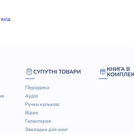
елігій
и
вхiд
я література
КНИГА В
СУПУТНІ ТОВАРИ
КОМПЛЕК
Періодика
ня
Аудіо
Ручки кулькові
Відео
Галантерея
Закладки для книг