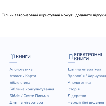
Юдаїзм
Огляд р
Тільки авторизовані користувачі можуть додавати відгук
Художн
ЕЛЕКТРОННІ
КНИГИ
КНИГИ
Апологетика
Дитяча література
Атласи / Карти
Здоров`я / Харчуван
Біблеістика
Апологетика
Біблійне консультування
Історія
Біблія / Святе Письмо
Лідерство
Дитяча література
Нерелігійні видання