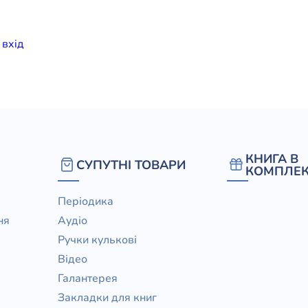
елігій
и
вхiд
я література
КНИГА В
СУПУТНІ ТОВАРИ
КОМПЛЕК
Періодика
ня
Аудіо
Ручки кулькові
Відео
Галантерея
Закладки для книг