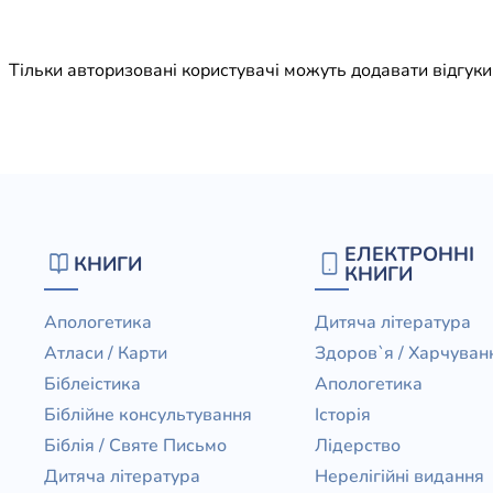
Юдаїзм
Огляд р
Тільки авторизовані користувачі можуть додавати відгук
Художн
ЕЛЕКТРОННІ
КНИГИ
КНИГИ
Апологетика
Дитяча література
Атласи / Карти
Здоров`я / Харчуван
Біблеістика
Апологетика
Біблійне консультування
Історія
Біблія / Святе Письмо
Лідерство
Дитяча література
Нерелігійні видання