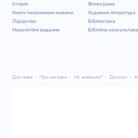
Історія
Фонограми
Книги іноземними мовами
Художня література
Лідерство
Біблеістика
Нерелігійні видання
Біблійне консультув
Доставка
Про магазин
Не знайшли?
Дисконт
К