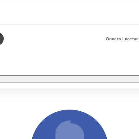
Оплата і доста
КНИГИ
ЕЛЕКТРОННІ К
етика
СУПУТНІ ТОВА
/ Карти
тика
КНИГА В КОМП
не консультування