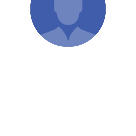
/ Святе Письмо
 література
іноземними мовами
тво
ійні видання
і традиції
ня Церкви
истика
в`я
сім`я
`я / Харчування