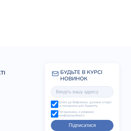
ТІ
Шлях до Вифлеєму: духовні історії
та матеріали для Адвенту
Погоджуюсь з умовами
конфіденційності
Підписатися