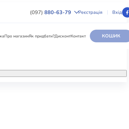
(097)
880-63-79
Реєстрація
Вхід
КОШИК
вка
Про магазин
Як придбати?
Дисконт
Контакт
НИГИ
За додатковою інформацією дзвоніть
за номером:
+38 (097) 880-6379
РИ
Ми у Facebook
ЛЕКТІ