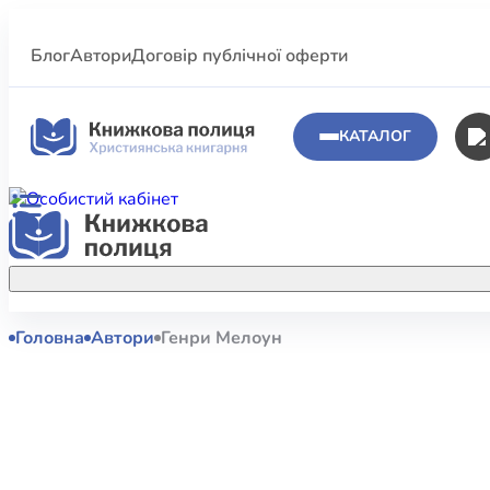
Блог
Автори
Договір публічної оферти
КАТАЛОГ
Головна
Автори
Генри Мелоун
Аполог
Акційні пропозиції
Атласи 
Купуйте більше улюблених книжок за
меншою ціною завдяки акційним
Біблеіс
знижкам.
Біблій