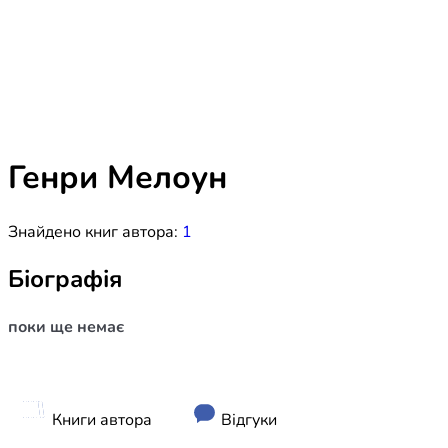
Біблія 
Дитяча
Історія
Новинки
Книги 
Свіжі надходження, актуальна
література та нові автори на нашій
Лідерс
полиці.
Генри Мелоун
Нереліг
Знайдено книг автора:
1
Церковн
Служін
Біографія
Публіц
поки ще немає
Богослі
Шлюб і 
Здоров
Книги автора
Відгуки