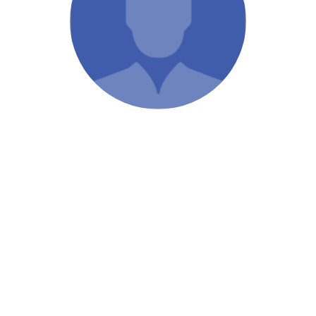
/ Святе Письмо
 література
іноземними мовами
тво
ійні видання
і традиції
ня Церкви
истика
в`я
сім`я
`я / Харчування