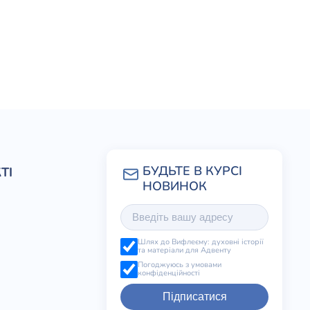
ТІ
Шлях до Вифлеєму: духовні історії
та матеріали для Адвенту
Погоджуюсь з умовами
конфіденційності
Підписатися