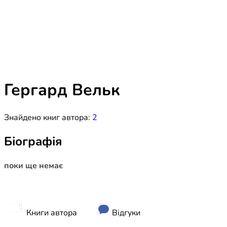
Біблія 
Дитяча
Історія
Новинки
Книги 
Свіжі надходження, актуальна
література та нові автори на нашій
Лідерс
полиці.
Гергард Вельк
Нереліг
Знайдено книг автора:
2
Церковн
Служін
Біографія
Публіц
поки ще немає
Богослі
Шлюб і 
Здоров
Книги автора
Відгуки