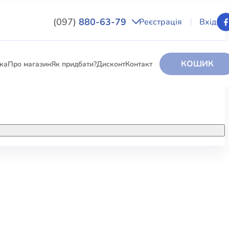
(097)
880-63-79
Реєстрація
Вхід
КОШИК
вка
Про магазин
Як придбати?
Дисконт
Контакт
НИГИ
За додатковою інформацією дзвоніть
за номером:
+38 (097) 880-6379
РИ
Ми у Facebook
ЛЕКТІ