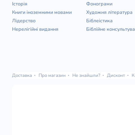
Історія
Фонограми
Книги іноземними мовами
Художня література
Лідерство
Біблеістика
Нерелігійні видання
Біблійне консультув
Доставка
Про магазин
Не знайшли?
Дисконт
К