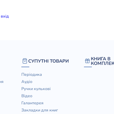
елігій
и
вхiд
я література
КНИГА В
СУПУТНІ ТОВАРИ
КОМПЛЕК
Періодика
ня
Аудіо
Ручки кулькові
Відео
Галантерея
Закладки для книг