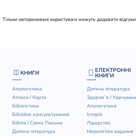
Юдаїзм
Огляд р
Тільки авторизовані користувачі можуть додавати відгук
Художн
ЕЛЕКТРОННІ
КНИГИ
КНИГИ
Апологетика
Дитяча література
Атласи / Карти
Здоров`я / Харчуван
Біблеістика
Апологетика
Біблійне консультування
Історія
Біблія / Святе Письмо
Лідерство
Дитяча література
Нерелігійні видання