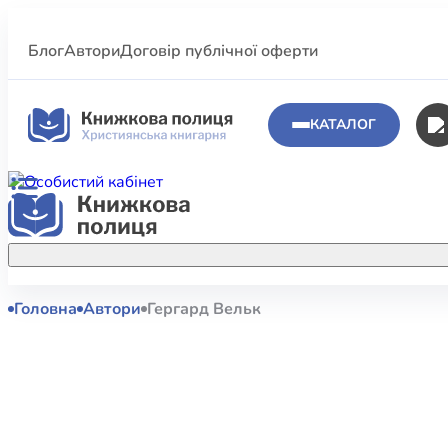
Блог
Автори
Договір публічної оферти
КАТАЛОГ
Головна
Автори
Гергард Вельк
Аполог
Акційні пропозиції
Атласи 
Купуйте більше улюблених книжок за
меншою ціною завдяки акційним
Біблеіс
знижкам.
Біблій