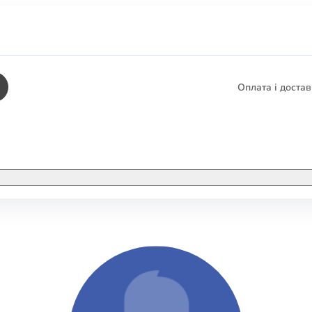
Оплата і доста
КНИГИ
ЕЛЕКТРОННІ К
етика
СУПУТНІ ТОВА
/ Карти
тика
КНИГА В КОМП
не консультування