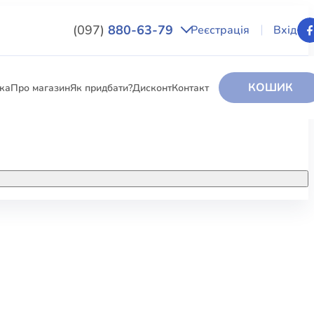
(097)
880-63-79
Реєстрація
Вхід
КОШИК
вка
Про магазин
Як придбати?
Дисконт
Контакт
НИГИ
За додатковою інформацією дзвоніть
за номером:
+38 (097) 880-6379
РИ
Ми у Facebook
ЛЕКТІ