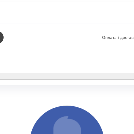
Оплата і доста
КНИГИ
ЕЛЕКТРОННІ К
етика
СУПУТНІ ТОВА
/ Карти
тика
КНИГА В КОМП
не консультування