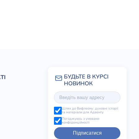
ТІ
Шлях до Вифлеєму: духовні історії
та матеріали для Адвенту
Погоджуюсь з умовами
конфіденційності
Підписатися