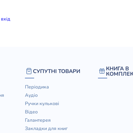
елігій
и
вхiд
я література
КНИГА В
СУПУТНІ ТОВАРИ
КОМПЛЕК
Періодика
ня
Аудіо
Ручки кулькові
Відео
Галантерея
Закладки для книг