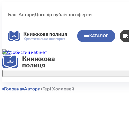
Блог
Автори
Договір публічної оферти
КАТАЛОГ
Головна
Автори
Гері Холловей
Аполог
Акційні пропозиції
Атласи 
Купуйте більше улюблених книжок за
меншою ціною завдяки акційним
Біблеіс
знижкам.
Біблій