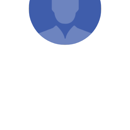
/ Святе Письмо
 література
іноземними мовами
тво
ійні видання
і традиції
ня Церкви
истика
в`я
сім`я
`я / Харчування