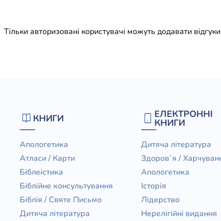
Юдаїзм
Огляд р
Тільки авторизовані користувачі можуть додавати відгук
Художн
ЕЛЕКТРОННІ
КНИГИ
КНИГИ
Апологетика
Дитяча література
Атласи / Карти
Здоров`я / Харчуван
Біблеістика
Апологетика
Біблійне консультування
Історія
Біблія / Святе Письмо
Лідерство
Дитяча література
Нерелігійні видання