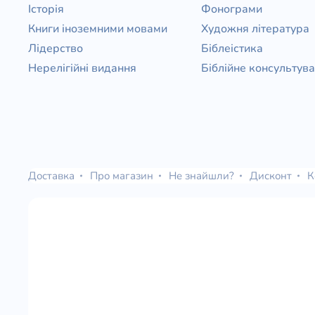
Історія
Фонограми
Книги іноземними мовами
Художня література
Лідерство
Біблеістика
Нерелігійні видання
Біблійне консультув
Доставка
Про магазин
Не знайшли?
Дисконт
К