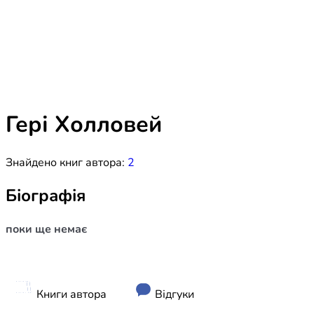
Біблія 
Дитяча
Історія
Новинки
Книги 
Свіжі надходження, актуальна
література та нові автори на нашій
Лідерс
полиці.
Гері Холловей
Нереліг
Знайдено книг автора:
2
Церковн
Служін
Біографія
Публіц
поки ще немає
Богослі
Шлюб і 
Здоров
Книги автора
Відгуки