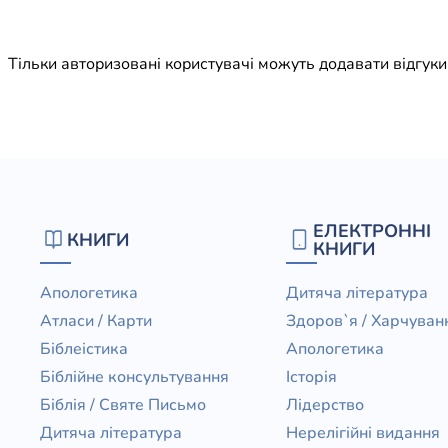
Юдаїзм
Огляд р
Тільки авторизовані користувачі можуть додавати відгук
Художн
ЕЛЕКТРОННІ
КНИГИ
КНИГИ
Апологетика
Дитяча література
Атласи / Карти
Здоров`я / Харчуван
Біблеістика
Апологетика
Біблійне консультування
Історія
Біблія / Святе Письмо
Лідерство
Дитяча література
Нерелігійні видання