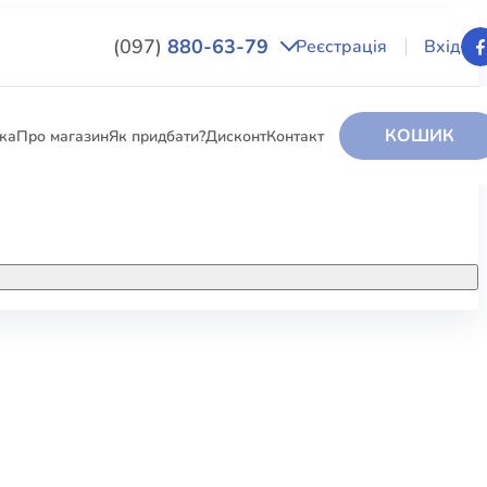
(097)
880-63-79
Реєстрація
Вхід
КОШИК
вка
Про магазин
Як придбати?
Дисконт
Контакт
НИГИ
За додатковою інформацією дзвоніть
за номером:
+38 (097) 880-6379
РИ
Ми у Facebook
ЛЕКТІ