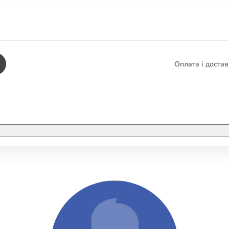
Оплата і доста
КНИГИ
ЕЛЕКТРОННІ К
етика
СУПУТНІ ТОВА
/ Карти
тика
КНИГА В КОМП
не консультування