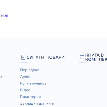
елігій
и
вхiд
я література
КНИГА В
СУПУТНІ ТОВАРИ
КОМПЛЕК
Періодика
ня
Аудіо
Ручки кулькові
Відео
Галантерея
Закладки для книг