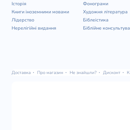
Історія
Фонограми
Книги іноземними мовами
Художня література
Лідерство
Біблеістика
Нерелігійні видання
Біблійне консультув
Доставка
Про магазин
Не знайшли?
Дисконт
К