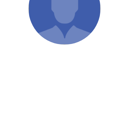
/ Святе Письмо
 література
іноземними мовами
тво
ійні видання
і традиції
ня Церкви
истика
в`я
сім`я
`я / Харчування