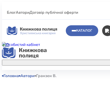
Блог
Автори
Договір публічної оферти
КАТАЛОГ
Головна
Автори
Гранзен В.
Аполог
Акційні пропозиції
Атласи 
Купуйте більше улюблених книжок за
меншою ціною завдяки акційним
Біблеіс
знижкам.
Біблій