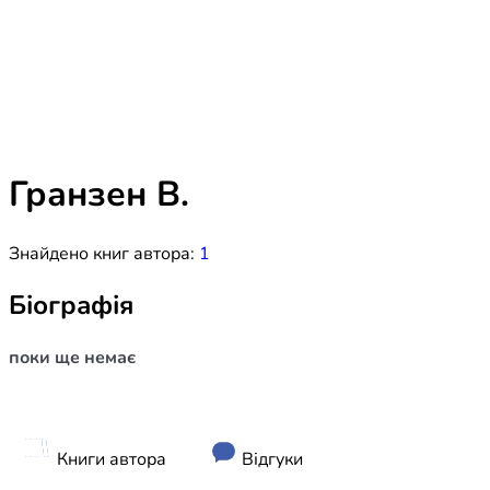
Біблія 
Дитяча
Історія
Новинки
Книги 
Свіжі надходження, актуальна
література та нові автори на нашій
Лідерс
полиці.
Гранзен В.
Нереліг
Знайдено книг автора:
1
Церковн
Служін
Біографія
Публіц
поки ще немає
Богослі
Шлюб і 
Здоров
Книги автора
Відгуки