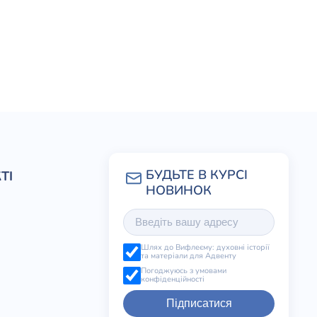
ТІ
Шлях до Вифлеєму: духовні історії
та матеріали для Адвенту
Погоджуюсь з умовами
конфіденційності
Підписатися