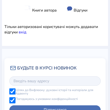
Книги автора
Відгуки
Тільки авторизовані користувачі можуть додавати
відгуки
вхiд
Шлях до Вифлеєму: духовні історії та матеріали для
Адвенту
Погоджуюсь з умовами конфіденційності
Підписатися