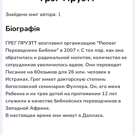
Богослов`я
Шлюб і сім`я
Юдаїзм
Супутні товари
Знайдено книг автора:
1
Періодика
Аудіо
Ручки кулькові
Відео
Галантерея
Закладки для книг
Футболки
Брелоки
Сумки
Біжутерія
Біографія
Блокноти
Щоденники / щотижневики
Вироби з дерева
Вироби з кераміки і глини
Вироби з срібла
Картини
Навчальні мапи
Шкіряні вироби
Магніти
Металеві
ГРЕГ ПРУЭТТ возглавил организацию "Рюпеег
вироби
Міні-лампи
Наклейки
Настільні ігри
Пакети
Переводчики Библии" в 2007 г. С тех пор, как она
подарункові
Плакати
Пластмасові вироби
Хустки
обратилась к радикальной молитве, количество ее
Подарункові картки
Розвиваючі ігри
Репринти
Свічки
сотрудников увеличилось вдвое. Они переводят
Зошити
Фотокартини
Чохли на Библії
Головні убори
Писание на 60языков для 26 млн. человек в
Календарі
Канцелярскі товари
Комп`ютерні ігри
Истранах. Грег имеет докторскую степень
Листівки
Сувенирна продукція
Годинники
Пазли
богословской семинарии Фуллера. Он, его жена
Ребекка и их трое детей на протяжении 12 лет
Книга в комплекті
За додатковою інформацією дзвоніть за номером:
+38
служили в качестве библейских переводчиков в
Западной Африке.
(097) 880-6379
Ми у Facebook
В настоящее время они живут в Далласе.