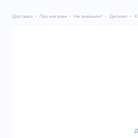
Юдаїзм
Огляд р
Доставка
Про магазин
Не знайшли?
Дисконт
К
Художн
Д