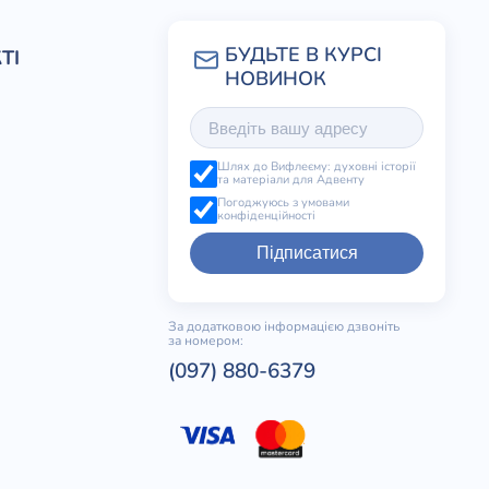
ТІ
Шлях до Вифлеєму: духовні історії
та матеріали для Адвенту
Погоджуюсь з умовами
конфіденційності
Підписатися
За додатковою інформацією дзвоніть
за номером:
(097) 880-6379