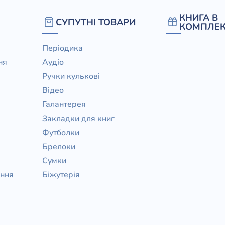
/ Святе Письмо
КНИГА В
СУПУТНІ ТОВАРИ
 література
КОМПЛЕК
Періодика
іноземними мовами
ня
Аудіо
Ручки кулькові
тво
Відео
ійні видання
Галантерея
і традиції
Закладки для книг
Футболки
ня Церкви
Брелоки
истика
Сумки
в`я
ання
Біжутерія
сім`я
`я / Харчування