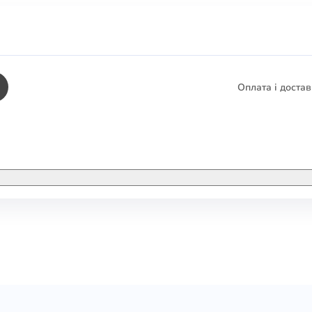
Оплата і доста
КНИГИ
ЕЛЕКТРОННІ К
етика
СУПУТНІ ТОВА
/ Карти
тика
КНИГА В КОМП
не консультування