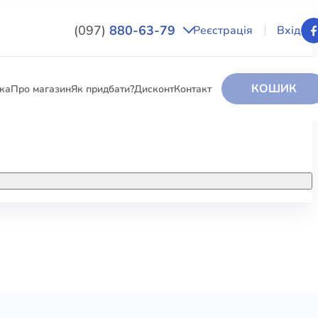
(097)
880-63-79
Реєстрація
Вхід
КОШИК
вка
Про магазин
Як придбати?
Дисконт
Контакт
НИГИ
За додатковою інформацією дзвоніть
за номером:
+38 (097) 880-6379
РИ
Ми у Facebook
ЛЕКТІ