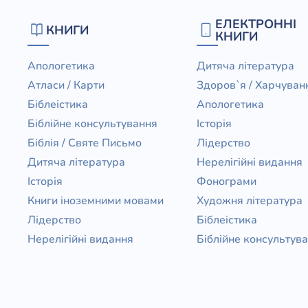
Біблія 
ЕЛЕКТРОННІ
КНИГИ
Дитяча
КНИГИ
Історія
Новинки
Апологетика
Дитяча література
Книги 
Атласи / Карти
Здоров`я / Харчуван
Свіжі надходження, актуальна
література та нові автори на нашій
Біблеістика
Апологетика
Лідерс
полиці.
Біблійне консультування
Історія
Нереліг
Біблія / Святе Письмо
Лідерство
Церковн
Дитяча література
Нерелігійні видання
Історія
Фонограми
Служін
Книги іноземними мовами
Художня література
Публіц
Лідерство
Біблеістика
Богослі
Нерелігійні видання
Біблійне консультув
Шлюб і 
Здоров