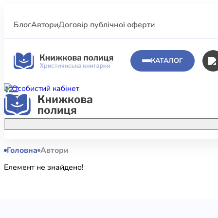
Блог
Автори
Договір публічної оферти
КАТАЛОГ
Головна
Автори
Аполог
Акційні пропозиції
Елемент не знайдено!
Атласи 
Купуйте більше улюблених книжок за
меншою ціною завдяки акційним
Біблеіс
знижкам.
Біблій