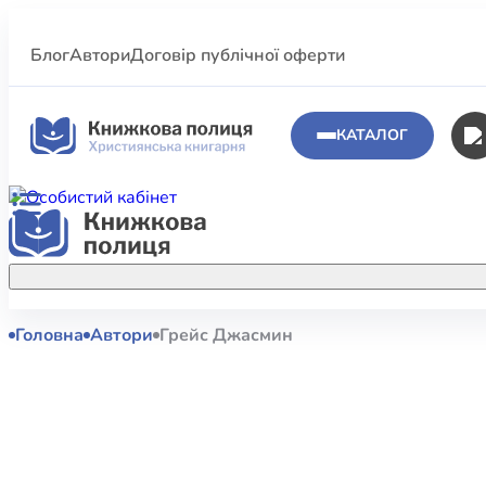
Блог
Автори
Договір публічної оферти
КАТАЛОГ
Головна
Автори
Грейс Джасмин
Аполог
Акційні пропозиції
Атласи 
Купуйте більше улюблених книжок за
меншою ціною завдяки акційним
Біблеіс
знижкам.
Біблій