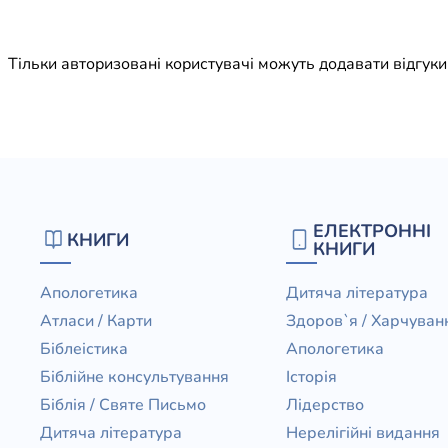
Юдаїзм
Огляд р
Тільки авторизовані користувачі можуть додавати відгук
Художн
ЕЛЕКТРОННІ
КНИГИ
КНИГИ
Апологетика
Дитяча література
Атласи / Карти
Здоров`я / Харчуван
Біблеістика
Апологетика
Біблійне консультування
Історія
Біблія / Святе Письмо
Лідерство
Дитяча література
Нерелігійні видання