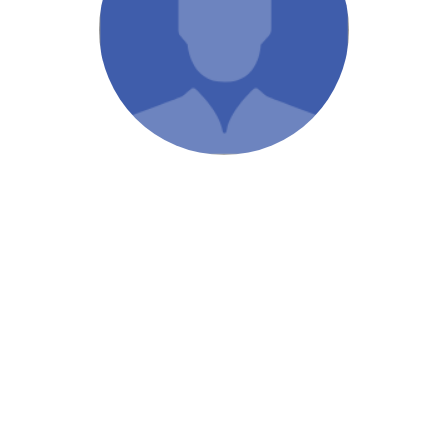
/ Святе Письмо
 література
іноземними мовами
тво
ійні видання
і традиції
ня Церкви
истика
в`я
сім`я
`я / Харчування