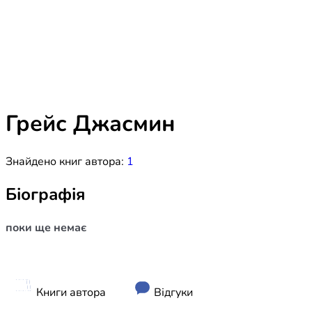
Біблія 
Дитяча
Історія
Новинки
Книги 
Свіжі надходження, актуальна
література та нові автори на нашій
Лідерс
полиці.
Грейс Джасмин
Нереліг
Знайдено книг автора:
1
Церковн
Служін
Біографія
Публіц
поки ще немає
Богослі
Шлюб і 
Здоров
Книги автора
Відгуки