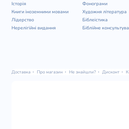
Історія
Фонограми
Книги іноземними мовами
Художня література
Лідерство
Біблеістика
Нерелігійні видання
Біблійне консультув
Доставка
Про магазин
Не знайшли?
Дисконт
К