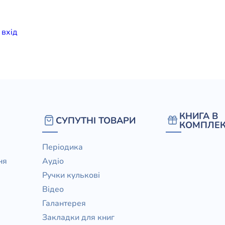
елігій
и
вхiд
я література
КНИГА В
СУПУТНІ ТОВАРИ
КОМПЛЕК
Періодика
ня
Аудіо
Ручки кулькові
Відео
Галантерея
Закладки для книг