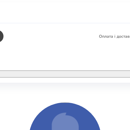
Оплата і доста
КНИГИ
ЕЛЕКТРОННІ К
етика
СУПУТНІ ТОВА
/ Карти
тика
КНИГА В КОМП
не консультування