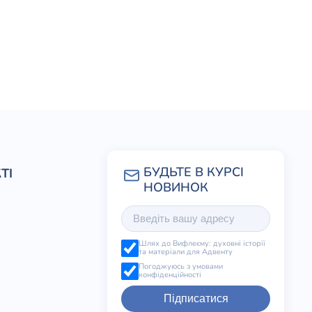
ТІ
Шлях до Вифлеєму: духовні історії
та матеріали для Адвенту
Погоджуюсь з умовами
конфіденційності
Підписатися