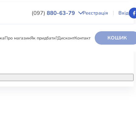
(097)
880-63-79
Реєстрація
Вхід
КОШИК
вка
Про магазин
Як придбати?
Дисконт
Контакт
НИГИ
За додатковою інформацією дзвоніть
за номером:
+38 (097) 880-6379
РИ
Ми у Facebook
ЛЕКТІ