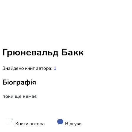
Біблія 
Дитяча
Історія
Новинки
Книги 
Свіжі надходження, актуальна
література та нові автори на нашій
Лідерс
полиці.
Грюневальд Бакк
Нереліг
Знайдено книг автора:
1
Церковн
Служін
Біографія
Публіц
поки ще немає
Богослі
Шлюб і 
Здоров
Книги автора
Відгуки