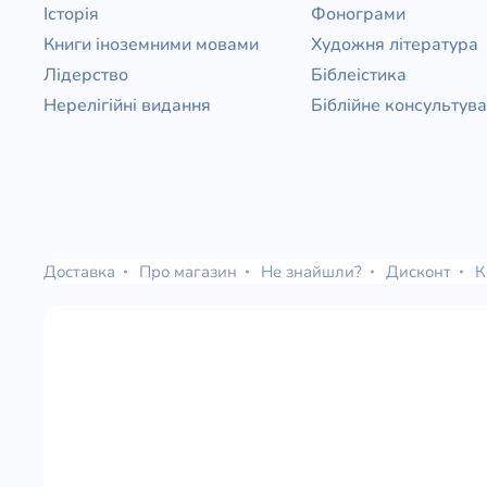
Історія
Фонограми
Книги іноземними мовами
Художня література
Лідерство
Біблеістика
Нерелігійні видання
Біблійне консультув
Доставка
Про магазин
Не знайшли?
Дисконт
К