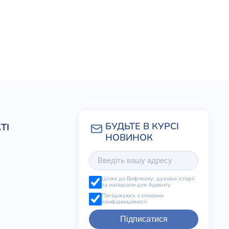
ТІ
Шлях до Вифлеєму: духовні історії
та матеріали для Адвенту
Погоджуюсь з умовами
конфіденційності
Підписатися