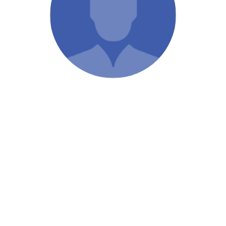
/ Святе Письмо
 література
іноземними мовами
тво
ійні видання
і традиції
ня Церкви
истика
в`я
сім`я
`я / Харчування