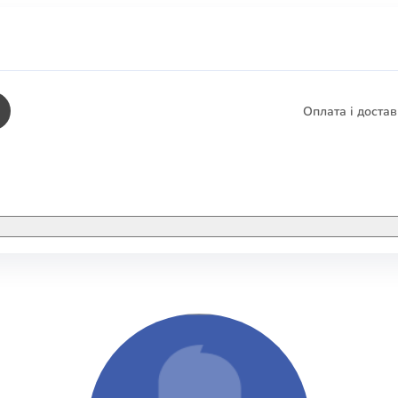
Оплата і доста
КНИГИ
ЕЛЕКТРОННІ К
етика
СУПУТНІ ТОВА
/ Карти
тика
КНИГА В КОМП
не консультування