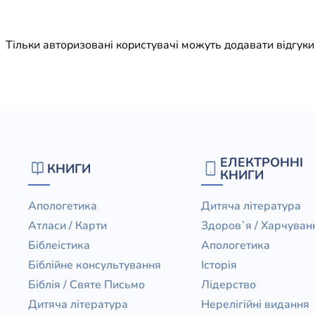
Юдаїзм
Огляд р
Тільки авторизовані користувачі можуть додавати відгук
Художн
ЕЛЕКТРОННІ
КНИГИ
КНИГИ
Апологетика
Дитяча література
Атласи / Карти
Здоров`я / Харчуван
Біблеістика
Апологетика
Біблійне консультування
Історія
Біблія / Святе Письмо
Лідерство
Дитяча література
Нерелігійні видання