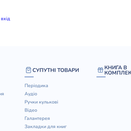
елігій
и
вхiд
я література
КНИГА В
СУПУТНІ ТОВАРИ
КОМПЛЕК
Періодика
ня
Аудіо
Ручки кулькові
Відео
Галантерея
Закладки для книг