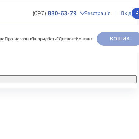
(097)
880-63-79
Реєстрація
Вхід
КОШИК
вка
Про магазин
Як придбати?
Дисконт
Контакт
НИГИ
За додатковою інформацією дзвоніть
за номером:
+38 (097) 880-6379
РИ
Ми у Facebook
ЛЕКТІ