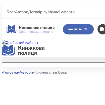
Блог
Автори
Договір публічної оферти
КАТАЛОГ
Головна
Автори
Грюневальд Бакк
Аполог
Акційні пропозиції
Атласи 
Купуйте більше улюблених книжок за
меншою ціною завдяки акційним
Біблеіс
знижкам.
Біблій