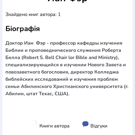
Богослов`я
Шлюб і сім`я
Юдаїзм
Супутні товари
Знайдено книг автора:
1
Періодика
Аудіо
Ручки кулькові
Відео
Галантерея
Закладки для книг
Футболки
Брелоки
Сумки
Біжутерія
Біографія
Блокноти
Щоденники / щотижневики
Вироби з дерева
Вироби з кераміки і глини
Вироби з срібла
Картини
Навчальні мапи
Шкіряні вироби
Магніти
Металеві
Доктор Иан Фэр - профессор кафедры изучения
вироби
Міні-лампи
Наклейки
Настільні ігри
Пакети
Библии и проповеднического служения Роберта
подарункові
Плакати
Пластмасові вироби
Хустки
Белла (Robert S. Bell Chair lor Bible and Ministry),
Подарункові картки
Розвиваючі ігри
Репринти
Свічки
специализирующийся в изучении Нового Завета и
Зошити
Фотокартини
Чохли на Библії
Головні убори
повозаветного богословия, директор Колледжа
Календарі
Канцелярскі товари
Комп`ютерні ігри
библейских исследований и изучения проблем
Листівки
Сувенирна продукція
Годинники
Пазли
семьи Абилинского Христианского университета (г.
Абилин, штат Техас, США).
Книга в комплекті
За додатковою інформацією дзвоніть за номером:
+38
(097) 880-6379
Ми у Facebook
Книги автора
Відгуки