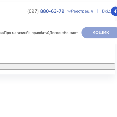
(097)
880-63-79
Реєстрація
Вхід
КОШИК
вка
Про магазин
Як придбати?
Дисконт
Контакт
НИГИ
За додатковою інформацією дзвоніть
за номером:
+38 (097) 880-6379
РИ
Ми у Facebook
ЛЕКТІ