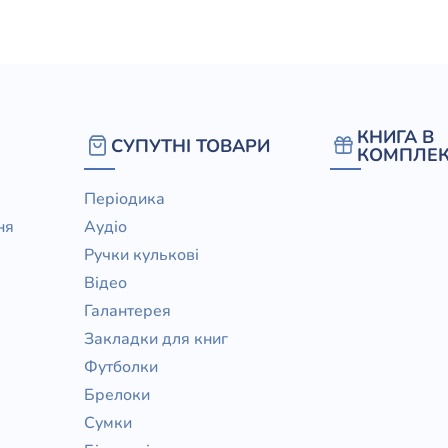
елігій
я література
КНИГА В
СУПУТНІ ТОВАРИ
КОМПЛЕК
Періодика
ня
Аудіо
Ручки кулькові
Відео
Галантерея
Закладки для книг
Футболки
Брелоки
Сумки