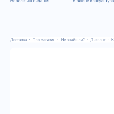
Нерелігійні видання
Біблійне консультув
Доставка
Про магазин
Не знайшли?
Дисконт
К