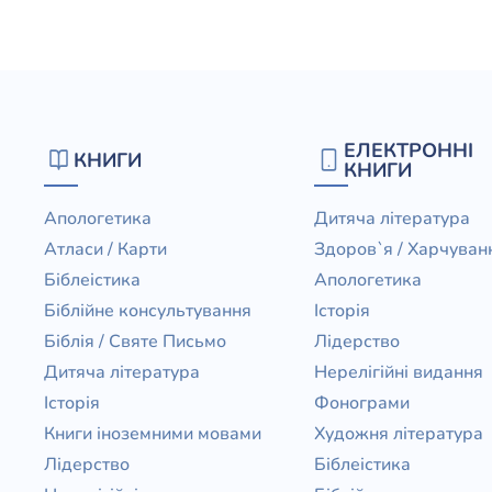
Юдаїзм
Огляд р
Художн
ЕЛЕКТРОННІ
КНИГИ
КНИГИ
Апологетика
Дитяча література
Атласи / Карти
Здоров`я / Харчуван
Біблеістика
Апологетика
Біблійне консультування
Історія
Біблія / Святе Письмо
Лідерство
Дитяча література
Нерелігійні видання
Історія
Фонограми
Книги іноземними мовами
Художня література
Лідерство
Біблеістика