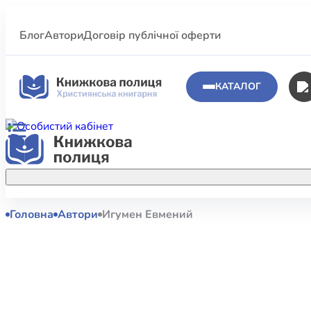
Блог
Автори
Договір публічної оферти
КАТАЛОГ
Головна
Автори
Игумен Евмений
Аполог
Акційні пропозиції
Атласи 
Купуйте більше улюблених книжок за
меншою ціною завдяки акційним
Біблеіс
знижкам.
Біблій