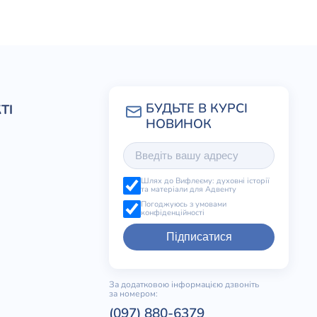
ТІ
Шлях до Вифлеєму: духовні історії
та матеріали для Адвенту
Погоджуюсь з умовами
конфіденційності
Підписатися
За додатковою інформацією дзвоніть
за номером:
(097) 880-6379