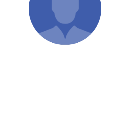
/ Святе Письмо
 література
іноземними мовами
тво
ійні видання
і традиції
ня Церкви
истика
в`я
сім`я
`я / Харчування