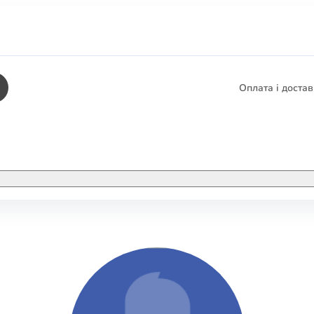
Оплата і доста
КНИГИ
ЕЛЕКТРОННІ К
етика
СУПУТНІ ТОВА
/ Карти
тика
КНИГА В КОМП
не консультування