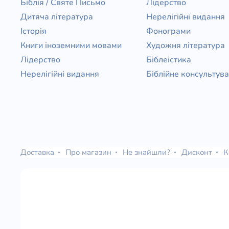
Біблія / Святе Письмо
Лідерство
Дитяча література
Нерелігійні видання
Історія
Фонограми
Книги іноземними мовами
Художня література
Лідерство
Біблеістика
Нерелігійні видання
Біблійне консультув
Доставка
Про магазин
Не знайшли?
Дисконт
К