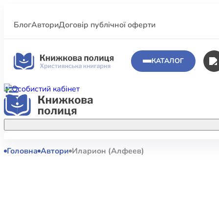
Блог
Автори
Договір публічної оферти
КАТАЛОГ
Головна
Автори
Иларион (Алфеев)
Аполог
Акційні пропозиції
Атласи 
Купуйте більше улюблених книжок за
меншою ціною завдяки акційним
Біблеіс
знижкам.
Біблій