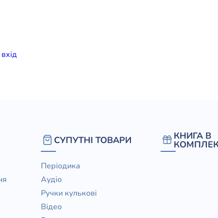
елігій
я література
и
вхiд
КНИГА В
СУПУТНІ ТОВАРИ
КОМПЛЕК
Періодика
ня
Аудіо
Ручки кулькові
Відео