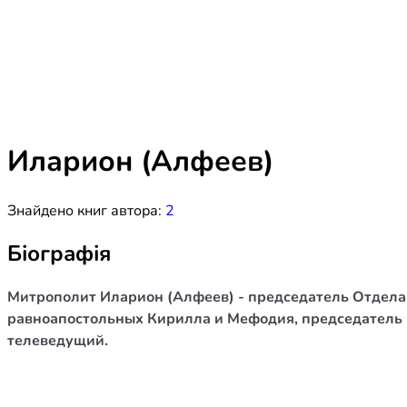
Біблія 
Дитяча
Історія
Новинки
Книги 
Свіжі надходження, актуальна
література та нові автори на нашій
Лідерс
полиці.
Иларион (Алфеев)
Нереліг
Знайдено книг автора:
2
Церковн
Служін
Біографія
Публіц
Митрополит Иларион (Алфеев) - председатель Отдела
Богослі
равноапостольных Кирилла и Мефодия, председатель С
телеведущий.
Шлюб і 
Здоров