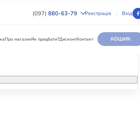
(097)
880-63-79
Реєстрація
Вхід
КОШИК
вка
Про магазин
Як придбати?
Дисконт
Контакт
НИГИ
За додатковою інформацією дзвоніть
за номером:
+38 (097) 880-6379
РИ
Ми у Facebook
ЛЕКТІ