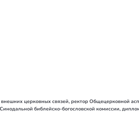
/ Святе Письмо
 література
іноземними мовами
тво
ійні видання
і традиції
ня Церкви
истика
 внешних церковных связей, ректор Общецерковной асп
в`я
инодальной библейско-богословской комиссии, дипломат
сім`я
`я / Харчування