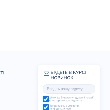
ТІ
Шлях до Вифлеєму: духовні історії
та матеріали для Адвенту
Погоджуюсь з умовами
конфіденційності