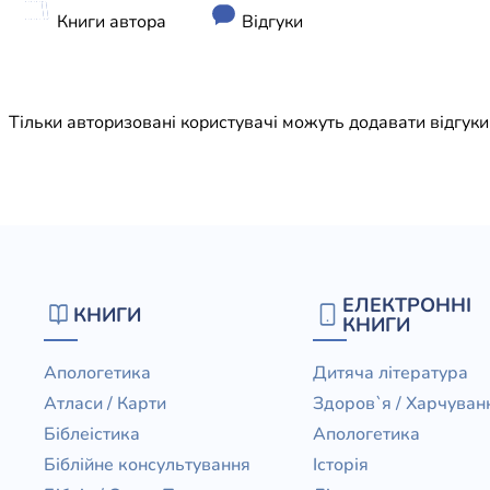
Юдаїзм
Книги автора
Відгуки
Огляд р
Художн
Тільки авторизовані користувачі можуть додавати відгук
ЕЛЕКТРОННІ
КНИГИ
КНИГИ
Апологетика
Дитяча література
Атласи / Карти
Здоров`я / Харчуван
Біблеістика
Апологетика
Біблійне консультування
Історія