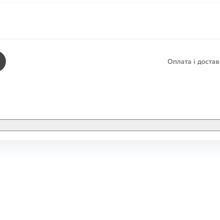
Оплата і доста
КНИГИ
ЕЛЕКТРОННІ К
етика
СУПУТНІ ТОВА
/ Карти
тика
КНИГА В КОМП
не консультування