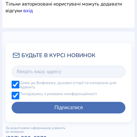
Тільки авторизовані користувачі можуть додавати
відгуки
вхiд
Шлях до Вифлеєму: духовні історії та матеріали для
Адвенту
Погоджуюсь з умовами конфіденційності
Підписатися
За додатковою інформацією дзвоніть
за номером: