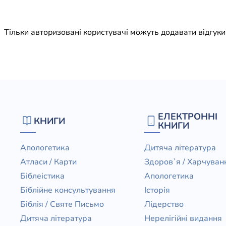
Юдаїзм
Огляд р
Тільки авторизовані користувачі можуть додавати відгук
Художн
ЕЛЕКТРОННІ
КНИГИ
КНИГИ
Апологетика
Дитяча література
Атласи / Карти
Здоров`я / Харчуван
Біблеістика
Апологетика
Біблійне консультування
Історія
Біблія / Святе Письмо
Лідерство
Дитяча література
Нерелігійні видання