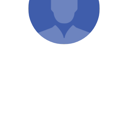
/ Святе Письмо
 література
іноземними мовами
тво
ійні видання
і традиції
ня Церкви
истика
в`я
сім`я
`я / Харчування