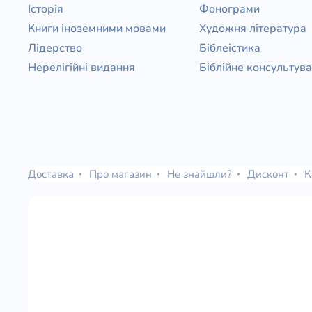
Історія
Фонограми
Книги іноземними мовами
Художня література
Лідерство
Біблеістика
Нерелігійні видання
Біблійне консультув
Доставка
Про магазин
Не знайшли?
Дисконт
К