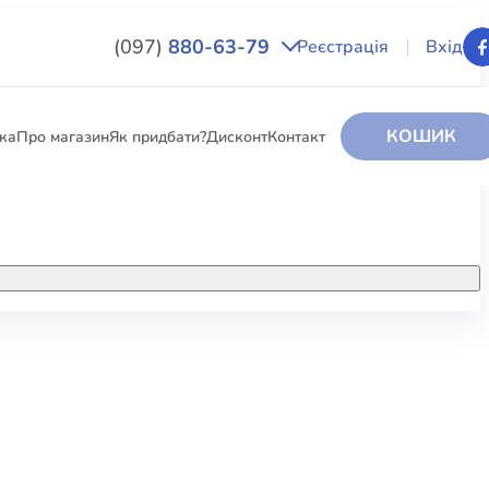
(097)
880-63-79
Реєстрація
Вхід
КОШИК
вка
Про магазин
Як придбати?
Дисконт
Контакт
НИГИ
За додатковою інформацією дзвоніть
за номером:
+38 (097) 880-6379
РИ
Ми у Facebook
ЛЕКТІ