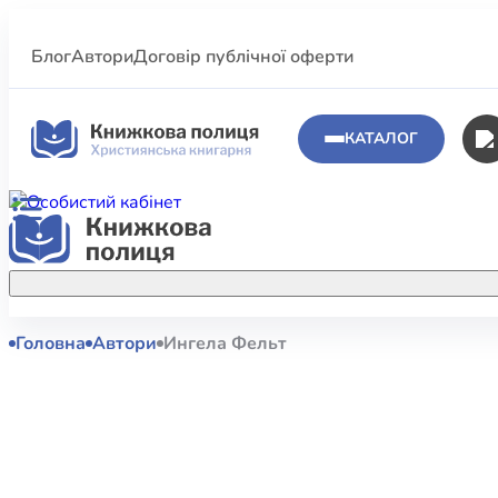
Блог
Автори
Договір публічної оферти
КАТАЛОГ
Головна
Автори
Ингела Фельт
Аполог
Акційні пропозиції
Атласи 
Купуйте більше улюблених книжок за
меншою ціною завдяки акційним
Біблеіс
знижкам.
Біблій