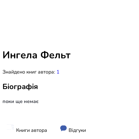
Біблія 
Дитяча
Історія
Новинки
Книги 
Свіжі надходження, актуальна
література та нові автори на нашій
Лідерс
полиці.
Ингела Фельт
Нереліг
Знайдено книг автора:
1
Церковн
Служін
Біографія
Публіц
поки ще немає
Богослі
Шлюб і 
Здоров
Книги автора
Відгуки