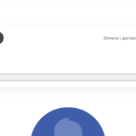
Оплата і доста
КНИГИ
ЕЛЕКТРОННІ К
етика
СУПУТНІ ТОВА
/ Карти
тика
КНИГА В КОМП
не консультування