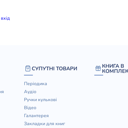
елігій
и
вхiд
я література
КНИГА В
СУПУТНІ ТОВАРИ
КОМПЛЕК
Періодика
ня
Аудіо
Ручки кулькові
Відео
Галантерея
Закладки для книг