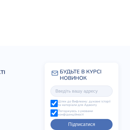
ТІ
Шлях до Вифлеєму: духовні історії
та матеріали для Адвенту
Погоджуюсь з умовами
конфіденційності
Підписатися