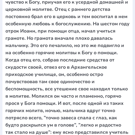
чувство к Богу, приучая его к усердной домашней и
церковной молитве. Отец с раннего детства
постоянно брал его в церковь и тем воспитал в нем
особенную любовь к богослужению. На шестом году
отрок Иоанн, при помощи отца, начал учиться
грамоте. Но грамота вначале плохо давалась
мальчику. Это его печалило, но это же подвигло и
на особенно горячие молитвы к Богу о помощи.
Когда отец его, собрав последние средства от
скудости своей, отвез его в Архангельское
приходское училище, он, особенно остро
почувствовав там свое одиночество и
беспомощность, все утешение свое находил только
в молитве. Молился он часто и пламенно, горячо
прося у Бога помощи. И вот, после одной из таких
горячих молитв, ночью, мальчика вдруг точно
потрясло всего, ”точно завеса спала с глаз, как
будто раскрылся ум в голове”, ”легко и радостно
так стало на душе”: ему ясно представился учитель