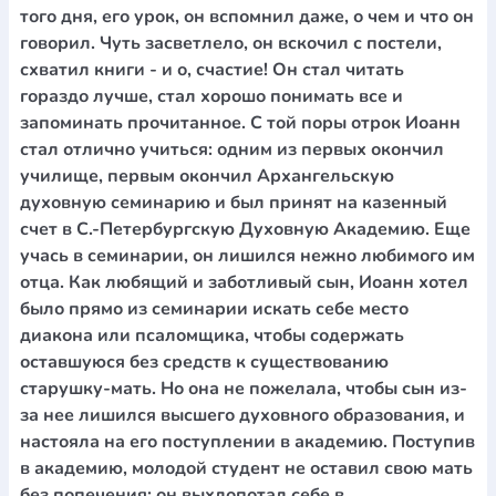
того дня, его урок, он вспомнил даже, о чем и что он
говорил. Чуть засветлело, он вскочил с постели,
схватил книги - и о, счастие! Он стал читать
гораздо лучше, стал хорошо понимать все и
запоминать прочитанное. С той поры отрок Иоанн
стал отлично учиться: одним из первых окончил
училище, первым окончил Архангельскую
духовную семинарию и был принят на казенный
счет в С.-Петербургскую Духовную Академию. Еще
учась в семинарии, он лишился нежно любимого им
отца. Как любящий и заботливый сын, Иоанн хотел
было прямо из семинарии искать себе место
диакона или псаломщика, чтобы содержать
оставшуюся без средств к существованию
старушку-мать. Но она не пожелала, чтобы сын из-
за нее лишился высшего духовного образования, и
настояла на его поступлении в академию. Поступив
в академию, молодой студент не оставил свою мать
без попечения: он выхлопотал себе в