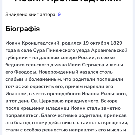
Богослов`я
Шлюб і сім`я
Юдаїзм
Супутні товари
Знайдено книг автора:
9
Періодика
Аудіо
Ручки кулькові
Відео
Галантерея
Закладки для книг
Футболки
Брелоки
Сумки
Біжутерія
Біографія
Блокноти
Щоденники / щотижневики
Вироби з дерева
Вироби з кераміки і глини
Вироби з срібла
Картини
Навчальні мапи
Шкіряні вироби
Магніти
Металеві
Иоанн Кронштадтский, родился 19 октября 1829
вироби
Міні-лампи
Наклейки
Настільні ігри
Пакети
года в селе Сура Пинежского уезда Архангельской
подарункові
Плакати
Пластмасові вироби
Хустки
губернии - на далеком севере России, в семье
Подарункові картки
Розвиваючі ігри
Репринти
Свічки
бедного сельского дьячка Илии Сергиева и жены
Зошити
Фотокартини
Чохли на Библії
Головні убори
его Феодоры. Новорожденный казался столь
Календарі
Канцелярскі товари
Комп`ютерні ігри
слабым и болезненным, что родители поспешили
Листівки
Сувенирна продукція
Годинники
Пазли
тотчас же окрестить его, причем нарекли его
Иоанном, в честь преподобного Иоанна Рыльского,
Книга в комплекті
За додатковою інформацією дзвоніть за номером:
+38
в тот день Св. Церковью празднуемого. Вскоре
после крещения младенец Иоанн сталь заметно
(097) 880-6379
Ми у Facebook
поправляться. Благочестивые родители, приписав
это благодатному действию св. таинства крещения,
стали с особою ревностью направлять его мысль и