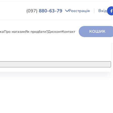
(097)
880-63-79
Реєстрація
Вхід
КОШИК
вка
Про магазин
Як придбати?
Дисконт
Контакт
НИГИ
За додатковою інформацією дзвоніть
за номером:
+38 (097) 880-6379
РИ
Ми у Facebook
ЛЕКТІ