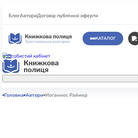
Блог
Автори
Договір публічної оферти
КАТАЛОГ
Головна
Автори
Иоганнес Раймер
Аполог
Акційні пропозиції
Атласи 
Купуйте більше улюблених книжок за
меншою ціною завдяки акційним
Біблеіс
знижкам.
Біблій