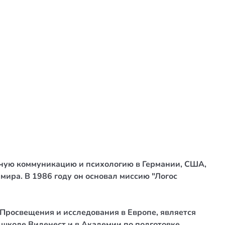
урную коммуникацию и психологию в Германии, США,
ира. В 1986 году он основал миссию "Логос
 Просвещения и исследования в Европе, является
школе Виденест и в Академии по подготовке