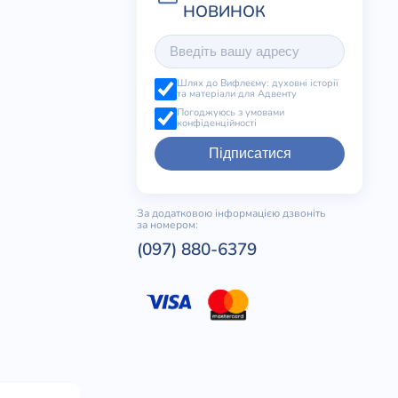
Шлях до Вифлеєму: духовні історії
та матеріали для Адвенту
Погоджуюсь з умовами
конфіденційності
Підписатися
За додатковою інформацією дзвоніть
за номером:
(097) 880-6379