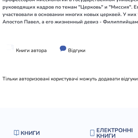
Юдаїзм
руководящих кадров по темам "Церковь" и "Миссия". Е
Огляд р
участвовали в основании многих новых церквей. У них 
Апостол Павел, а его жизненный девиз - Филиппийцам 
Художн
Книги автора
Відгуки
Тільки авторизовані користувачі можуть додавати відгук
ЕЛЕКТРОННІ
КНИГИ
КНИГИ