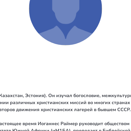
/ Святе Письмо
 література
іноземними мовами
тво
ійні видання
і традиції
ня Церкви
истика
(Казахстан, Эстония). Он изучал богословие, межкульт
в`я
ии различных христианских миссий во многих странах м
иаторов движения христианских лагерей в бывшем СССР.
сім`я
`я / Харчування
 настоящее время Иоганнес Раймер руководит обществом
итете Южной Африки (иМ1БА), преподает в Библейской 