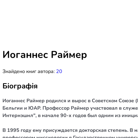
Біблія 
Дитяча
Історія
Новинки
Книги 
Свіжі надходження, актуальна
література та нові автори на нашій
Лідерс
полиці.
Иоганнес Раймер
Нереліг
Знайдено книг автора:
20
Церковн
Служін
Біографія
Публіц
Иоганнес Раймер родился и вырос в Советском Союзе 
Богослі
Бельгии и ЮАР. Профессор Раймер участвовал в служен
Интернэшнл", в начале 90-х годов был одним из иниц
Шлюб і 
Здоров
В 1995 году ему присуждается докторская степень. В
профессором миссиологии в Государственном универс