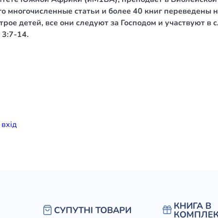
го многочисленные статьи и более 40 книг переведены н
елігій
трое детей, все они следуют за Господом и участвуют в
3:7-14.
я література
и
вхiд
КНИГА В
СУПУТНІ ТОВАРИ
КОМПЛЕК