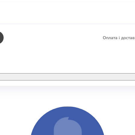
Оплата і доста
КНИГИ
ЕЛЕКТРОННІ К
етика
СУПУТНІ ТОВА
/ Карти
тика
КНИГА В КОМП
не консультування