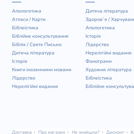
Апологетика
Дитяча література
Атласи / Карти
Здоров`я / Харчуван
Біблеістика
Апологетика
Біблійне консультування
Історія
Біблія / Святе Письмо
Лідерство
Дитяча література
Нерелігійні видання
Історія
Фонограми
Книги іноземними мовами
Художня література
Лідерство
Біблеістика
Нерелігійні видання
Біблійне консультув
Доставка
Про магазин
Не знайшли?
Дисконт
К