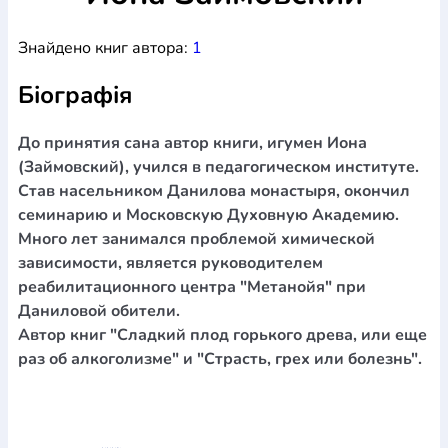
Богослов`я
Шлюб і сім`я
Юдаїзм
Супутні товари
Знайдено книг автора:
1
Періодика
Аудіо
Ручки кулькові
Відео
Галантерея
Закладки для книг
Футболки
Брелоки
Сумки
Біжутерія
Біографія
Блокноти
Щоденники / щотижневики
Вироби з дерева
Вироби з кераміки і глини
Вироби з срібла
Картини
Навчальні мапи
Шкіряні вироби
Магніти
Металеві
До принятия сана автор книги, игумен Иона
вироби
Міні-лампи
Наклейки
Настільні ігри
Пакети
(Займовский), учился в педагогическом институте.
подарункові
Плакати
Пластмасові вироби
Хустки
Став насельником Данилова монастыря, окончил
Подарункові картки
Розвиваючі ігри
Репринти
Свічки
семинарию и Московскую Духовную Академию.
Зошити
Фотокартини
Чохли на Библії
Головні убори
Много лет занимался проблемой химической
Календарі
Канцелярскі товари
Комп`ютерні ігри
зависимости, является руководителем
Листівки
Сувенирна продукція
Годинники
Пазли
реабилитационного центра "Метанойя" при
Даниловой обители.
Книга в комплекті
За додатковою інформацією дзвоніть за номером:
+38
Автор книг "Сладкий плод горького древа, или еще
раз об алкоголизме" и "Страсть, грех или болезнь".
(097) 880-6379
Ми у Facebook