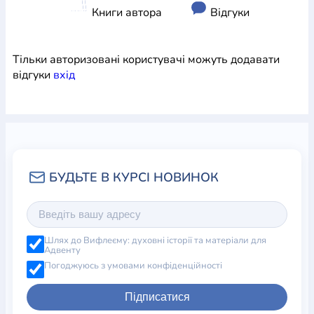
Книги автора
Відгуки
Тільки авторизовані користувачі можуть додавати
відгуки
вхiд
Шлях до Вифлеєму: духовні історії та матеріали для
Адвенту
Погоджуюсь з умовами конфіденційності
Підписатися