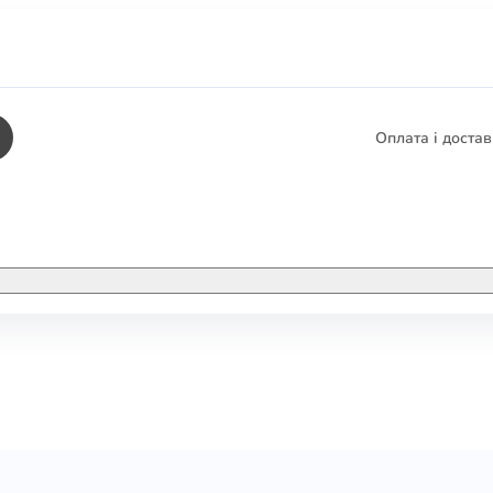
Оплата і доста
КНИГИ
ЕЛЕКТРОННІ К
етика
СУПУТНІ ТОВА
/ Карти
тика
КНИГА В КОМП
не консультування