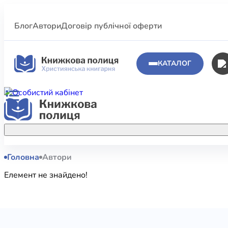
Блог
Автори
Договір публічної оферти
КАТАЛОГ
Головна
Автори
Аполог
Акційні пропозиції
Елемент не знайдено!
Атласи 
Купуйте більше улюблених книжок за
меншою ціною завдяки акційним
Біблеіс
знижкам.
Біблій