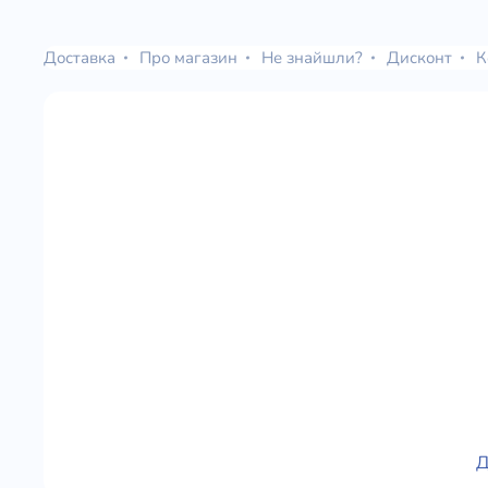
Юдаїзм
Огляд р
Доставка
Про магазин
Не знайшли?
Дисконт
К
Художн
Д