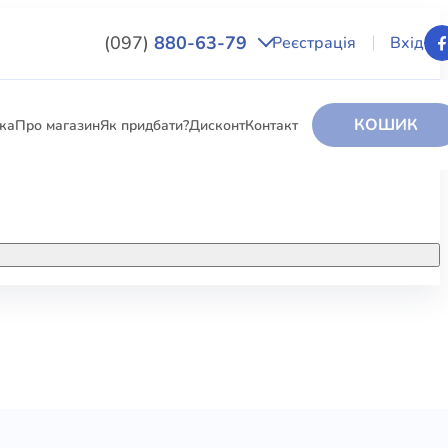
(097)
880-63-79
Реєстрація
Вхід
КОШИК
вка
Про магазин
Як придбати?
Дисконт
Контакт
НИГИ
За додатковою інформацією дзвоніть
за номером:
+38 (097) 880-6379
РИ
Ми у Facebook
ЛЕКТІ