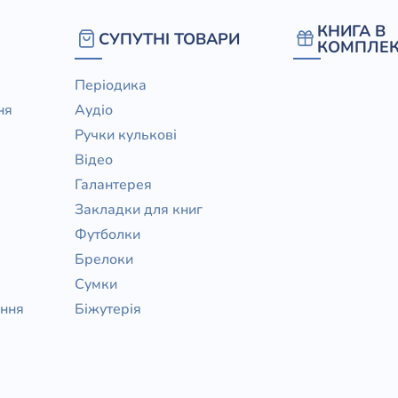
/ Святе Письмо
КНИГА В
СУПУТНІ ТОВАРИ
 література
КОМПЛЕК
Періодика
іноземними мовами
ня
Аудіо
Ручки кулькові
тво
Відео
ійні видання
Галантерея
і традиції
Закладки для книг
Футболки
ня Церкви
Брелоки
истика
Сумки
в`я
ання
Біжутерія
сім`я
`я / Харчування