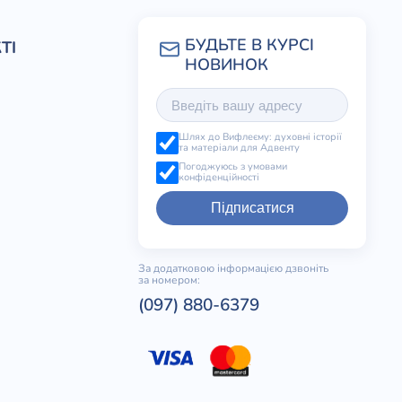
ТІ
Шлях до Вифлеєму: духовні історії
та матеріали для Адвенту
Погоджуюсь з умовами
конфіденційності
Підписатися
За додатковою інформацією дзвоніть
за номером:
(097) 880-6379