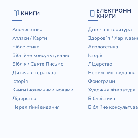
Біблія 
ЕЛЕКТРОННІ
КНИГИ
Дитяча
КНИГИ
Історія
Новинки
Апологетика
Дитяча література
Книги 
Атласи / Карти
Здоров`я / Харчуван
Свіжі надходження, актуальна
література та нові автори на нашій
Біблеістика
Апологетика
Лідерс
полиці.
Біблійне консультування
Історія
Нереліг
Біблія / Святе Письмо
Лідерство
Церковн
Дитяча література
Нерелігійні видання
Історія
Фонограми
Служін
Книги іноземними мовами
Художня література
Публіц
Лідерство
Біблеістика
Богослі
Нерелігійні видання
Біблійне консультув
Шлюб і 
Здоров