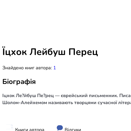
Біблія 
Дитяча
Історія
Новинки
Книги 
Свіжі надходження, актуальна
література та нові автори на нашій
Лідерс
полиці.
Їцхок Лейбуш Перец
Нереліг
Знайдено книг автора:
1
Церковн
Служін
Біографія
Публіц
Іцхок Ле?йбуш Пе?рец — єврейський письменник. Писав
Богослі
Шолом-Алейхемом називають творцями сучасної літер
Шлюб і 
Здоров
Книги автора
Відгуки