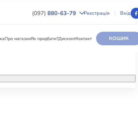
(097)
880-63-79
Реєстрація
Вхід
КОШИК
вка
Про магазин
Як придбати?
Дисконт
Контакт
НИГИ
За додатковою інформацією дзвоніть
за номером:
+38 (097) 880-6379
РИ
Ми у Facebook
ЛЕКТІ