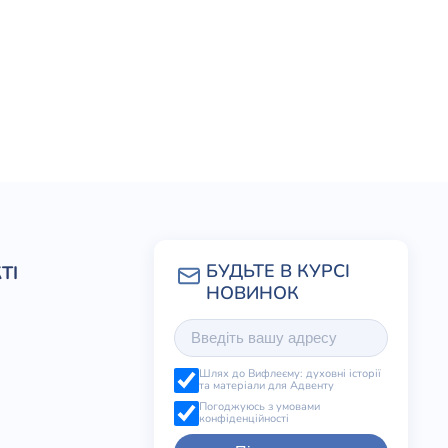
ТІ
Шлях до Вифлеєму: духовні історії
та матеріали для Адвенту
Погоджуюсь з умовами
конфіденційності