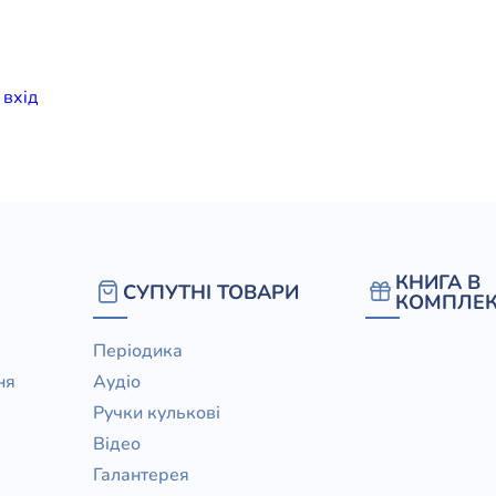
елігій
я література
и
вхiд
КНИГА В
СУПУТНІ ТОВАРИ
КОМПЛЕК
Періодика
ня
Аудіо
Ручки кулькові
Відео
Галантерея