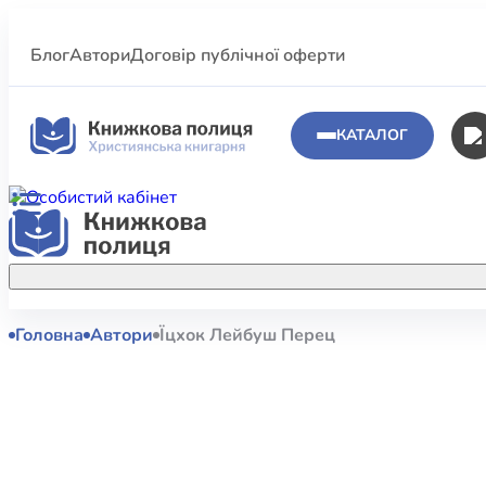
Блог
Автори
Договір публічної оферти
КАТАЛОГ
Головна
Автори
Їцхок Лейбуш Перец
Аполог
Акційні пропозиції
Атласи 
Купуйте більше улюблених книжок за
меншою ціною завдяки акційним
Біблеіс
знижкам.
Біблій