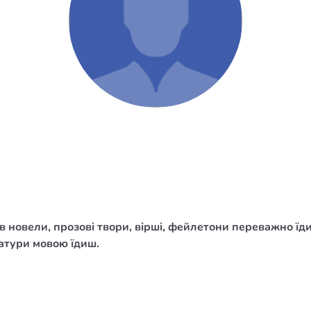
/ Святе Письмо
 література
іноземними мовами
тво
ійні видання
і традиції
ня Церкви
истика
 новели, прозові твори, вірші, фейлетони переважно ї
в`я
атури мовою їдиш.
сім`я
`я / Харчування