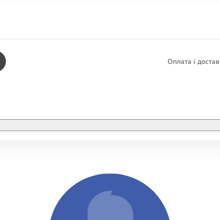
Оплата і доста
КНИГИ
ЕЛЕКТРОННІ К
етика
СУПУТНІ ТОВА
/ Карти
тика
КНИГА В КОМП
не консультування