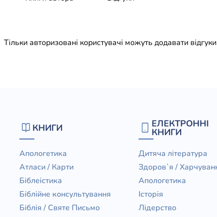
Юдаїзм
Огляд р
Художн
Тільки авторизовані користувачі можуть додавати відгук
ЕЛЕКТРОННІ
КНИГИ
КНИГИ
Апологетика
Дитяча література
Атласи / Карти
Здоров`я / Харчуван
Біблеістика
Апологетика
Біблійне консультування
Історія
Біблія / Святе Письмо
Лідерство