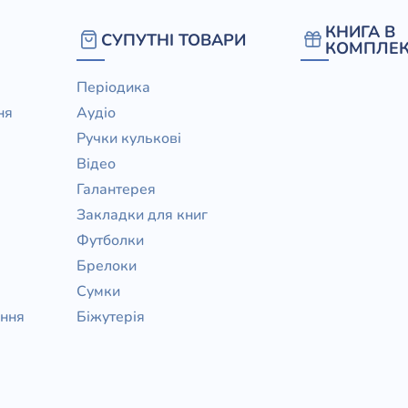
/ Святе Письмо
КНИГА В
СУПУТНІ ТОВАРИ
 література
КОМПЛЕК
Періодика
іноземними мовами
ня
Аудіо
Ручки кулькові
тво
Відео
ійні видання
Галантерея
і традиції
Закладки для книг
Футболки
ня Церкви
Брелоки
истика
Сумки
в`я
ання
Біжутерія
сім`я
`я / Харчування