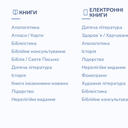
Біблія 
ЕЛЕКТРОННІ
КНИГИ
Дитяча
КНИГИ
Історія
Новинки
Апологетика
Дитяча література
Книги 
Атласи / Карти
Здоров`я / Харчуван
Свіжі надходження, актуальна
література та нові автори на нашій
Біблеістика
Апологетика
Лідерс
полиці.
Біблійне консультування
Історія
Нереліг
Біблія / Святе Письмо
Лідерство
Церковн
Дитяча література
Нерелігійні видання
Історія
Фонограми
Служін
Книги іноземними мовами
Художня література
Публіц
Лідерство
Біблеістика
Богослі
Нерелігійні видання
Біблійне консультув
Шлюб і 
Здоров