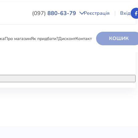
(097)
880-63-79
Реєстрація
Вхід
КОШИК
вка
Про магазин
Як придбати?
Дисконт
Контакт
НИГИ
За додатковою інформацією дзвоніть
за номером:
+38 (097) 880-6379
РИ
Ми у Facebook
ЛЕКТІ