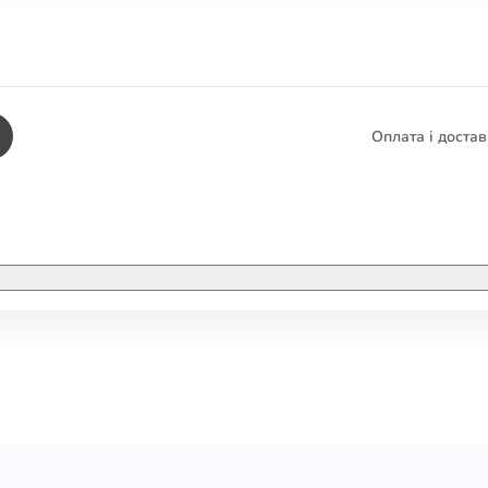
Оплата і доста
КНИГИ
ЕЛЕКТРОННІ К
етика
СУПУТНІ ТОВА
/ Карти
тика
КНИГА В КОМП
не консультування