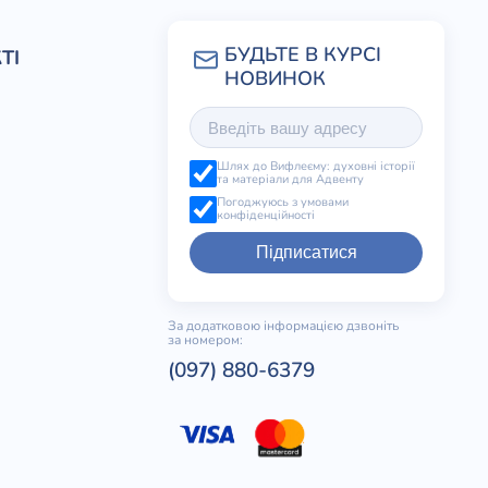
ТІ
Шлях до Вифлеєму: духовні історії
та матеріали для Адвенту
Погоджуюсь з умовами
конфіденційності
Підписатися
За додатковою інформацією дзвоніть
за номером:
(097) 880-6379