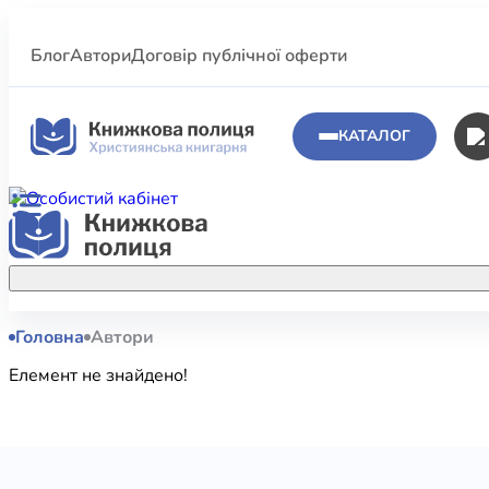
Блог
Автори
Договір публічної оферти
КАТАЛОГ
Головна
Автори
Аполог
Акційні пропозиції
Елемент не знайдено!
Атласи 
Купуйте більше улюблених книжок за
меншою ціною завдяки акційним
Біблеіс
знижкам.
Біблій