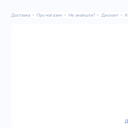
Юдаїзм
Огляд р
Доставка
Про магазин
Не знайшли?
Дисконт
К
Художн
Д