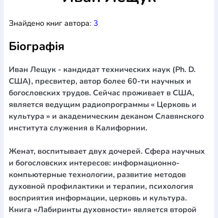
Богослов`я
Шлюб і сім`я
Юдаїзм
Супутні товари
Знайдено книг автора:
3
Періодика
Аудіо
Ручки кулькові
Відео
Галантерея
Закладки для книг
Футболки
Брелоки
Сумки
Біжутерія
Біографія
Блокноти
Щоденники / щотижневики
Вироби з дерева
Вироби з кераміки і глини
Вироби з срібла
Картини
Навчальні мапи
Шкіряні вироби
Магніти
Металеві
Иван Лещук - кандидат технических наук (Рh. D.
вироби
Міні-лампи
Наклейки
Настільні ігри
Пакети
США), пресвитер, автор более 60-ти научных и
подарункові
Плакати
Пластмасові вироби
Хустки
богословских трудов. Сейчас проживает в США,
Подарункові картки
Розвиваючі ігри
Репринти
Свічки
является ведущим радиопрограммы « Церковь и
Зошити
Фотокартини
Чохли на Библії
Головні убори
культура » и академическим деканом Славянского
Календарі
Канцелярскі товари
Комп`ютерні ігри
института служения в Калифорнии.
Листівки
Сувенирна продукція
Годинники
Пазли
Женат, воспитывает двух дочерей. Сфера научных
Книга в комплекті
За додатковою інформацією дзвоніть за номером:
+38
и богословских интересов: информационно-
компьютерные технологии, развитие методов
(097) 880-6379
Ми у Facebook
духовной профилактики и терапии, психология
восприятия информации, церковь и культура.
Книга «Лабиринты духовности» является второй