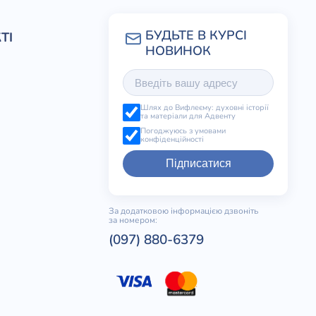
ТІ
Шлях до Вифлеєму: духовні історії
та матеріали для Адвенту
Погоджуюсь з умовами
конфіденційності
Підписатися
За додатковою інформацією дзвоніть
за номером:
(097) 880-6379