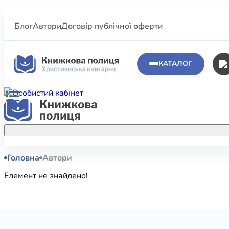
Блог
Автори
Договір публічної оферти
КАТАЛОГ
Головна
Автори
Аполог
Акційні пропозиції
Елемент не знайдено!
Атласи 
Купуйте більше улюблених книжок за
меншою ціною завдяки акційним
Біблеіс
знижкам.
Біблій