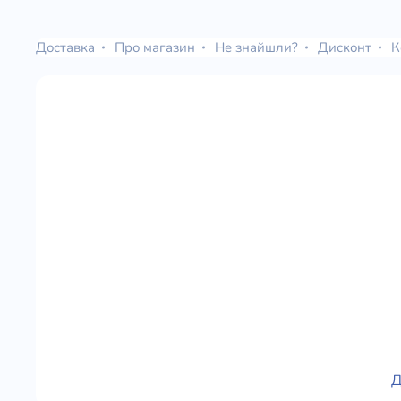
Юдаїзм
Огляд р
Доставка
Про магазин
Не знайшли?
Дисконт
К
Художн
Д