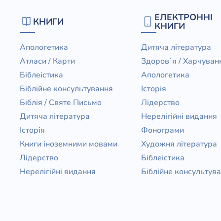
Біблія 
ЕЛЕКТРОННІ
КНИГИ
Дитяча
КНИГИ
Історія
Новинки
Апологетика
Дитяча література
Книги 
Атласи / Карти
Здоров`я / Харчуван
Свіжі надходження, актуальна
література та нові автори на нашій
Біблеістика
Апологетика
Лідерс
полиці.
Біблійне консультування
Історія
Нереліг
Біблія / Святе Письмо
Лідерство
Церковн
Дитяча література
Нерелігійні видання
Історія
Фонограми
Служін
Книги іноземними мовами
Художня література
Публіц
Лідерство
Біблеістика
Богослі
Нерелігійні видання
Біблійне консультув
Шлюб і 
Здоров