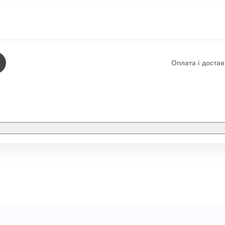
Оплата і доста
КНИГИ
ЕЛЕКТРОННІ К
етика
СУПУТНІ ТОВА
/ Карти
тика
КНИГА В КОМП
не консультування