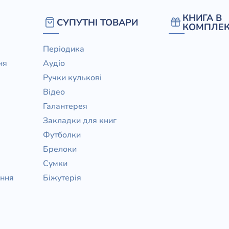
/ Святе Письмо
КНИГА В
СУПУТНІ ТОВАРИ
 література
КОМПЛЕК
Періодика
іноземними мовами
ня
Аудіо
Ручки кулькові
тво
Відео
ійні видання
Галантерея
і традиції
Закладки для книг
Футболки
ня Церкви
Брелоки
истика
Сумки
в`я
ання
Біжутерія
сім`я
`я / Харчування