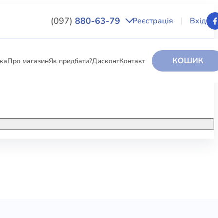
(097)
880-63-79
Реєстрація
Вхід
КОШИК
вка
Про магазин
Як придбати?
Дисконт
Контакт
НИГИ
За додатковою інформацією дзвоніть
за номером:
+38 (097) 880-6379
РИ
Ми у Facebook
ЛЕКТІ