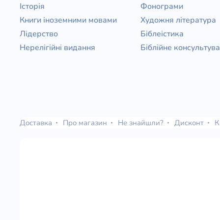
Історія
Фонограми
Книги іноземними мовами
Художня література
Лідерство
Біблеістика
Нерелігійні видання
Біблійне консультув
Доставка
Про магазин
Не знайшли?
Дисконт
К