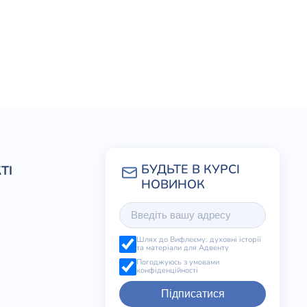
ТІ
Шлях до Вифлеєму: духовні історії
та матеріали для Адвенту
Погоджуюсь з умовами
конфіденційності
Підписатися