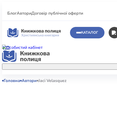
Блог
Автори
Договір публічної оферти
КАТАЛОГ
Головна
Автори
Jaci Velasquez
Аполог
Акційні пропозиції
Атласи 
Купуйте більше улюблених книжок за
меншою ціною завдяки акційним
Біблеіс
знижкам.
Біблій