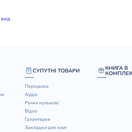
елігій
и
вхiд
я література
КНИГА В
СУПУТНІ ТОВАРИ
КОМПЛЕК
Періодика
ня
Аудіо
Ручки кулькові
Відео
Галантерея
Закладки для книг