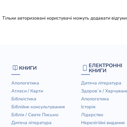
Юдаїзм
Огляд р
Тільки авторизовані користувачі можуть додавати відгук
Художн
ЕЛЕКТРОННІ
КНИГИ
КНИГИ
Апологетика
Дитяча література
Атласи / Карти
Здоров`я / Харчуван
Біблеістика
Апологетика
Біблійне консультування
Історія
Біблія / Святе Письмо
Лідерство
Дитяча література
Нерелігійні видання