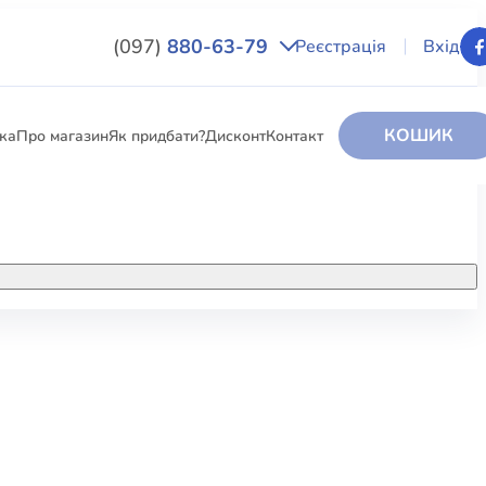
(097)
880-63-79
Реєстрація
Вхід
КОШИК
вка
Про магазин
Як придбати?
Дисконт
Контакт
НИГИ
За додатковою інформацією дзвоніть
за номером:
+38 (097) 880-6379
РИ
Ми у Facebook
ЛЕКТІ