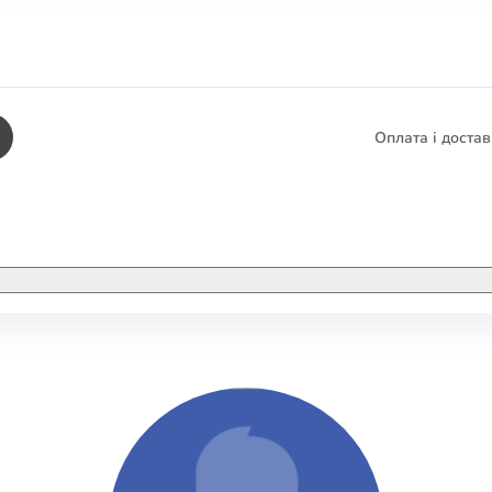
Оплата і доста
КНИГИ
ЕЛЕКТРОННІ К
етика
СУПУТНІ ТОВА
/ Карти
тика
КНИГА В КОМП
не консультування