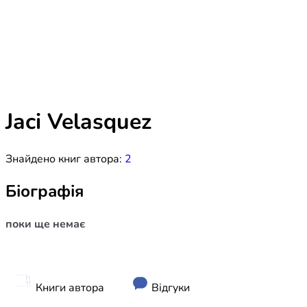
Біблія 
Дитяча
Історія
Новинки
Книги 
Свіжі надходження, актуальна
література та нові автори на нашій
Лідерс
полиці.
Jaci Velasquez
Нереліг
Знайдено книг автора:
2
Церковн
Служін
Біографія
Публіц
поки ще немає
Богослі
Шлюб і 
Здоров
Книги автора
Відгуки