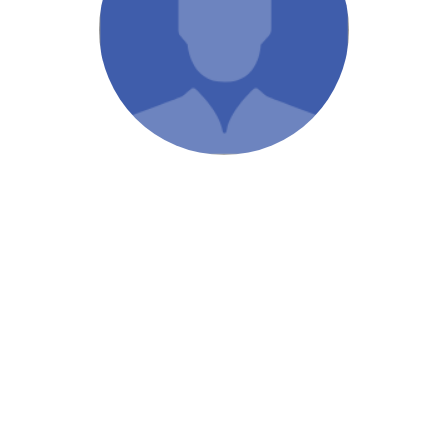
/ Святе Письмо
 література
іноземними мовами
тво
ійні видання
і традиції
ня Церкви
истика
в`я
сім`я
`я / Харчування