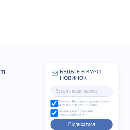
ТІ
Шлях до Вифлеєму: духовні історії
та матеріали для Адвенту
Погоджуюсь з умовами
конфіденційності
Підписатися