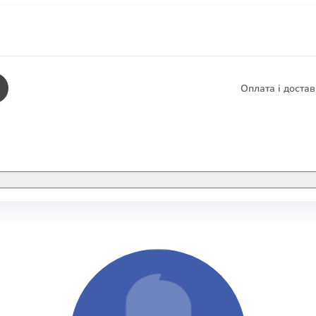
Оплата і доста
КНИГИ
ЕЛЕКТРОННІ К
етика
СУПУТНІ ТОВА
/ Карти
тика
КНИГА В КОМП
не консультування