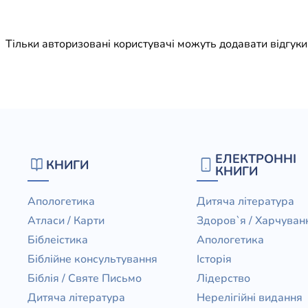
Юдаїзм
Огляд р
Тільки авторизовані користувачі можуть додавати відгук
Художн
ЕЛЕКТРОННІ
КНИГИ
КНИГИ
Апологетика
Дитяча література
Атласи / Карти
Здоров`я / Харчуван
Біблеістика
Апологетика
Біблійне консультування
Історія
Біблія / Святе Письмо
Лідерство
Дитяча література
Нерелігійні видання