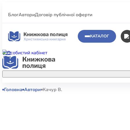
Блог
Автори
Договір публічної оферти
КАТАЛОГ
Головна
Автори
Качур В.
Аполог
Акційні пропозиції
Атласи 
Купуйте більше улюблених книжок за
меншою ціною завдяки акційним
Біблеіс
знижкам.
Біблій