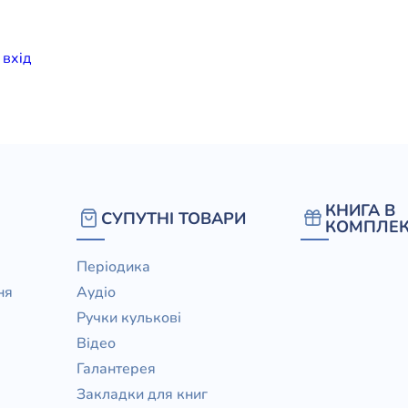
елігій
и
вхiд
я література
КНИГА В
СУПУТНІ ТОВАРИ
КОМПЛЕК
Періодика
ня
Аудіо
Ручки кулькові
Відео
Галантерея
Закладки для книг