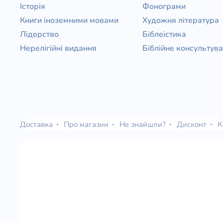
Історія
Фонограми
Книги іноземними мовами
Художня література
Лідерство
Біблеістика
Нерелігійні видання
Біблійне консультув
Доставка
Про магазин
Не знайшли?
Дисконт
К