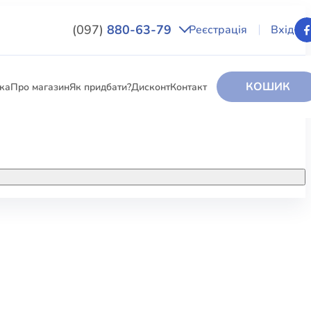
(097)
880-63-79
Реєстрація
Вхід
КОШИК
вка
Про магазин
Як придбати?
Дисконт
Контакт
НИГИ
За додатковою інформацією дзвоніть
за номером:
+38 (097) 880-6379
РИ
Ми у Facebook
ЛЕКТІ