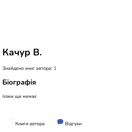
Біблія 
Дитяча
Історія
Новинки
Книги 
Свіжі надходження, актуальна
література та нові автори на нашій
Лідерс
полиці.
Качур В.
Нереліг
Знайдено книг автора:
1
Церковн
Служін
Біографія
Публіц
поки ще немає
Богослі
Шлюб і 
Здоров
Книги автора
Відгуки