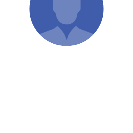
/ Святе Письмо
 література
іноземними мовами
тво
ійні видання
і традиції
ня Церкви
истика
в`я
сім`я
`я / Харчування