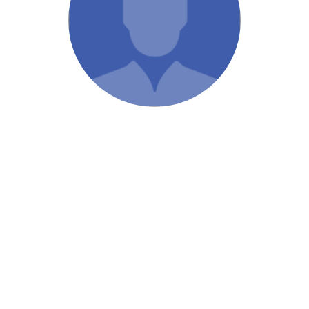
/ Святе Письмо
 література
іноземними мовами
тво
ійні видання
і традиції
ня Церкви
истика
в`я
сім`я
`я / Харчування