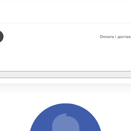
Оплата і доста
КНИГИ
ЕЛЕКТРОННІ К
етика
СУПУТНІ ТОВА
/ Карти
тика
КНИГА В КОМП
не консультування