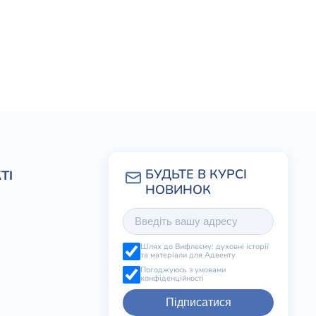
ТІ
Шлях до Вифлеєму: духовні історії
та матеріали для Адвенту
Погоджуюсь з умовами
конфіденційності
Підписатися