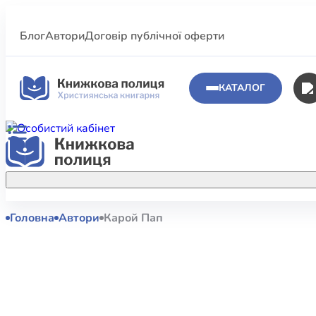
Блог
Автори
Договір публічної оферти
КАТАЛОГ
Головна
Автори
Карой Пап
Аполог
Акційні пропозиції
Атласи 
Купуйте більше улюблених книжок за
меншою ціною завдяки акційним
Біблеіс
знижкам.
Біблій