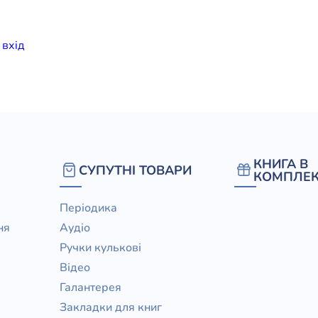
елігій
и
вхiд
я література
КНИГА В
СУПУТНІ ТОВАРИ
КОМПЛЕК
Періодика
ня
Аудіо
Ручки кулькові
Відео
Галантерея
Закладки для книг