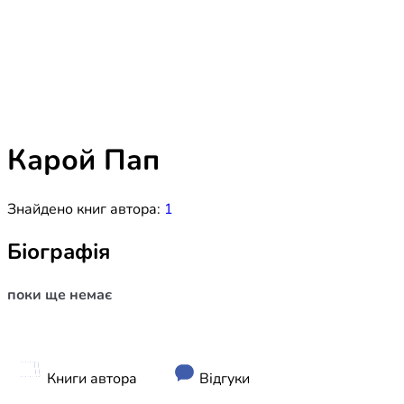
Біблія 
Дитяча
Історія
Новинки
Книги 
Свіжі надходження, актуальна
література та нові автори на нашій
Лідерс
полиці.
Карой Пап
Нереліг
Знайдено книг автора:
1
Церковн
Служін
Біографія
Публіц
поки ще немає
Богослі
Шлюб і 
Здоров
Книги автора
Відгуки