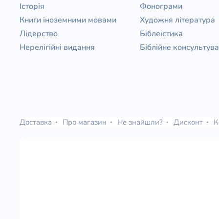
Історія
Фонограми
Книги іноземними мовами
Художня література
Лідерство
Біблеістика
Нерелігійні видання
Біблійне консультув
Доставка
Про магазин
Не знайшли?
Дисконт
К