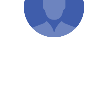
/ Святе Письмо
 література
іноземними мовами
тво
ійні видання
і традиції
ня Церкви
истика
в`я
сім`я
`я / Харчування