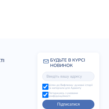
ТІ
Шлях до Вифлеєму: духовні історії
та матеріали для Адвенту
Погоджуюсь з умовами
конфіденційності
Підписатися