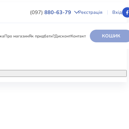
(097)
880-63-79
Реєстрація
Вхід
КОШИК
вка
Про магазин
Як придбати?
Дисконт
Контакт
НИГИ
За додатковою інформацією дзвоніть
за номером:
+38 (097) 880-6379
РИ
Ми у Facebook
ЛЕКТІ