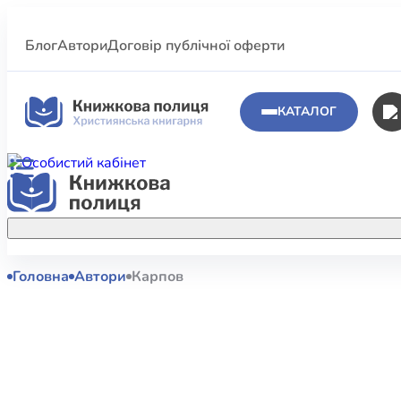
Блог
Автори
Договір публічної оферти
КАТАЛОГ
Головна
Автори
Карпов
Аполог
Акційні пропозиції
Атласи 
Купуйте більше улюблених книжок за
меншою ціною завдяки акційним
Біблеіс
знижкам.
Біблій