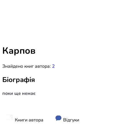
Біблія 
Дитяча
Історія
Новинки
Книги 
Свіжі надходження, актуальна
література та нові автори на нашій
Лідерс
полиці.
Карпов
Нереліг
Знайдено книг автора:
2
Церковн
Служін
Біографія
Публіц
поки ще немає
Богослі
Шлюб і 
Здоров
Книги автора
Відгуки