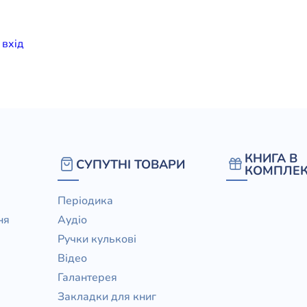
елігій
и
вхiд
я література
КНИГА В
СУПУТНІ ТОВАРИ
КОМПЛЕК
Періодика
ня
Аудіо
Ручки кулькові
Відео
Галантерея
Закладки для книг