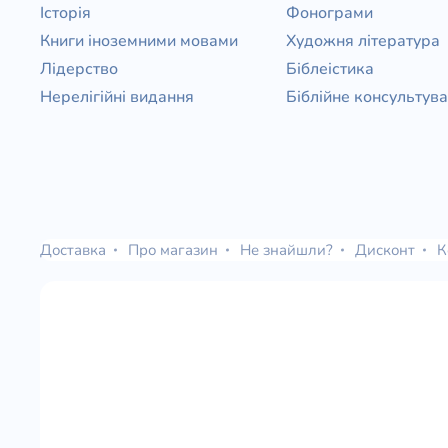
Історія
Фонограми
Книги іноземними мовами
Художня література
Лідерство
Біблеістика
Нерелігійні видання
Біблійне консультув
Доставка
Про магазин
Не знайшли?
Дисконт
К