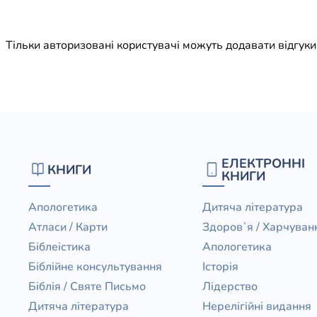
Юдаїзм
Огляд р
Тільки авторизовані користувачі можуть додавати відгук
Художн
ЕЛЕКТРОННІ
КНИГИ
КНИГИ
Апологетика
Дитяча література
Атласи / Карти
Здоров`я / Харчуван
Біблеістика
Апологетика
Біблійне консультування
Історія
Біблія / Святе Письмо
Лідерство
Дитяча література
Нерелігійні видання