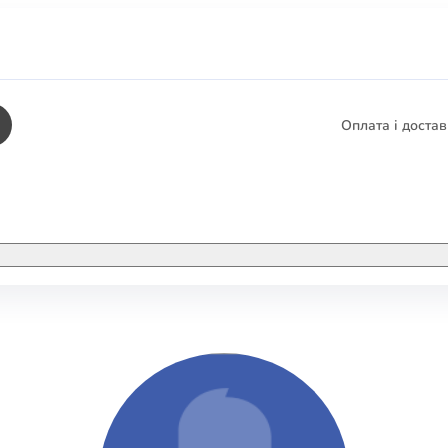
Оплата і доста
КНИГИ
ЕЛЕКТРОННІ К
етика
СУПУТНІ ТОВА
/ Карти
тика
КНИГА В КОМП
не консультування