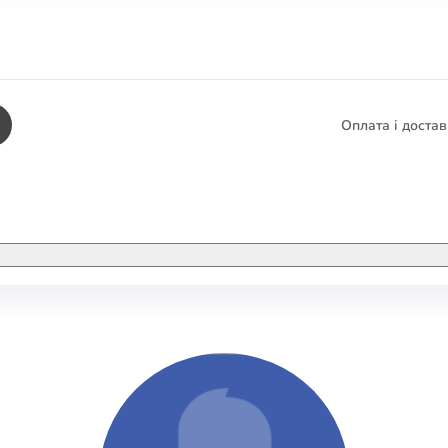
Оплата і доста
КНИГИ
ЕЛЕКТРОННІ К
етика
СУПУТНІ ТОВА
/ Карти
тика
КНИГА В КОМП
не консультування