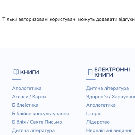
Юдаїзм
Огляд р
Тільки авторизовані користувачі можуть додавати відгук
Художн
ЕЛЕКТРОННІ
КНИГИ
КНИГИ
Апологетика
Дитяча література
Атласи / Карти
Здоров`я / Харчуван
Біблеістика
Апологетика
Біблійне консультування
Історія
Біблія / Святе Письмо
Лідерство
Дитяча література
Нерелігійні видання