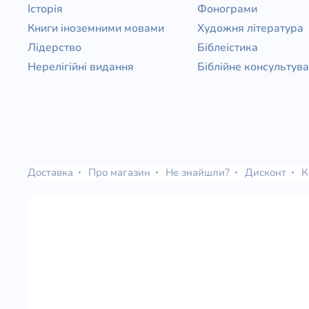
Історія
Фонограми
Книги іноземними мовами
Художня література
Лідерство
Біблеістика
Нерелігійні видання
Біблійне консультув
Доставка
Про магазин
Не знайшли?
Дисконт
К