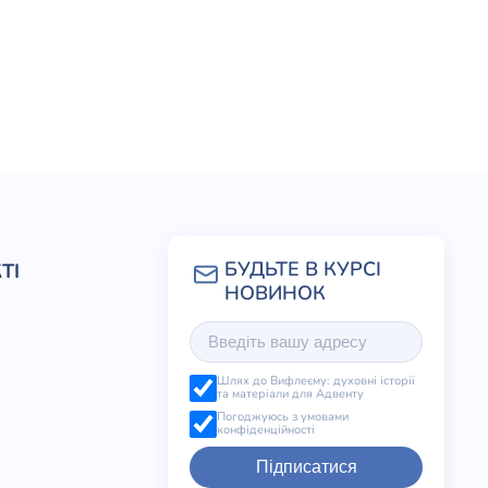
ТІ
Шлях до Вифлеєму: духовні історії
та матеріали для Адвенту
Погоджуюсь з умовами
конфіденційності
Підписатися