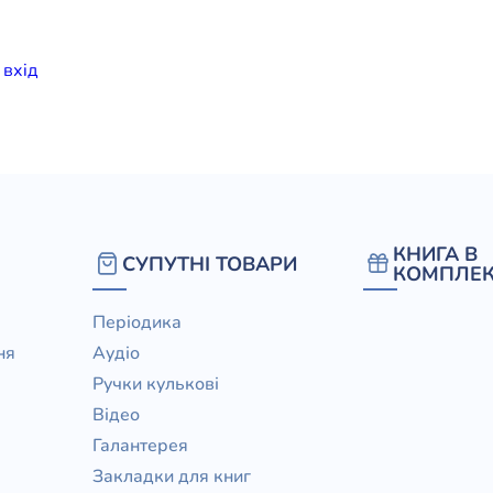
елігій
и
вхiд
я література
КНИГА В
СУПУТНІ ТОВАРИ
КОМПЛЕК
Періодика
ня
Аудіо
Ручки кулькові
Відео
Галантерея
Закладки для книг