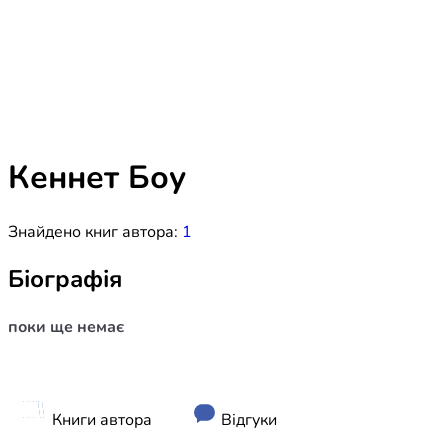
Біблія 
Дитяча
Історія
Новинки
Книги 
Свіжі надходження, актуальна
література та нові автори на нашій
Лідерс
полиці.
Кеннет Боу
Нереліг
Знайдено книг автора:
1
Церковн
Служін
Біографія
Публіц
поки ще немає
Богослі
Шлюб і 
Здоров
Книги автора
Відгуки