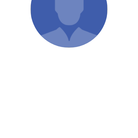
/ Святе Письмо
 література
іноземними мовами
тво
ійні видання
і традиції
ня Церкви
истика
в`я
сім`я
`я / Харчування