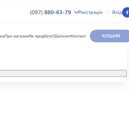
(097)
880-63-79
Реєстрація
Вхід
КОШИК
вка
Про магазин
Як придбати?
Дисконт
Контакт
НИГИ
За додатковою інформацією дзвоніть
за номером:
+38 (097) 880-6379
РИ
Ми у Facebook
ЛЕКТІ