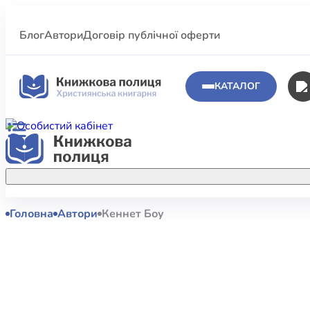
Блог
Автори
Договір публічної оферти
КАТАЛОГ
Головна
Автори
Кеннет Боу
Аполог
Акційні пропозиції
Атласи 
Купуйте більше улюблених книжок за
меншою ціною завдяки акційним
Біблеіс
знижкам.
Біблій