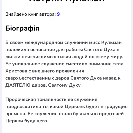
Богослов`я
Шлюб і сім`я
Юдаїзм
Супутні товари
Знайдено книг автора:
9
Періодика
Аудіо
Ручки кулькові
Відео
Галантерея
Закладки для книг
Футболки
Брелоки
Сумки
Біжутерія
Біографія
Блокноти
Щоденники / щотижневики
Вироби з дерева
Вироби з кераміки і глини
Вироби з срібла
Картини
Навчальні мапи
Шкіряні вироби
Магніти
Металеві
В своем международном служении мисс Кульман
вироби
Міні-лампи
Наклейки
Настільні ігри
Пакети
положила основание для работы Святого Духа в
подарункові
Плакати
Пластмасові вироби
Хустки
жизни неисчислимых тысяч людей по всему миру.
Подарункові картки
Розвиваючі ігри
Репринти
Свічки
Ее уникальное служение сместило внимание тела
Зошити
Фотокартини
Чохли на Библії
Головні убори
Христова с внешнего проявления
Календарі
Канцелярскі товари
Комп`ютерні ігри
сверхъестественных даров Святого Духа назад к
Листівки
Сувенирна продукція
Годинники
Пазли
ДАЯТЕЛЮ даров, Святому Духу.
Книга в комплекті
За додатковою інформацією дзвоніть за номером:
+38
Пророческая тональность ее служения
предвосхитила то, какой Церковь будет в грядущие
(097) 880-6379
Ми у Facebook
времена. Ее служение стало буквально предтечей
Церкви будущего.