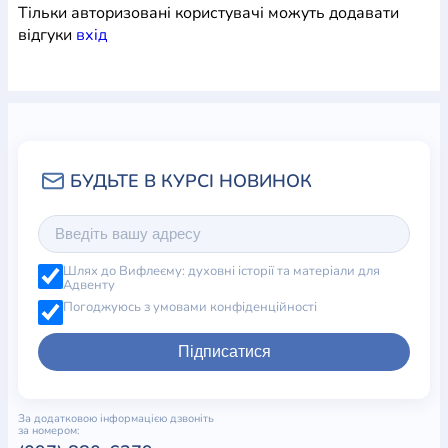
Тільки авторизовані користувачі можуть додавати
відгуки
вхiд
Шлях до Вифлеєму: духовні історії та матеріали для
Адвенту
Погоджуюсь з умовами конфіденційності
Підписатися
За додатковою інформацією дзвоніть
за номером: