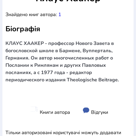
Богослов`я
Шлюб і сім`я
Юдаїзм
Супутні товари
Знайдено книг автора:
1
Періодика
Аудіо
Ручки кулькові
Відео
Галантерея
Закладки для книг
Футболки
Брелоки
Сумки
Біжутерія
Біографія
Блокноти
Щоденники / щотижневики
Вироби з дерева
Вироби з кераміки і глини
Вироби з срібла
Картини
Навчальні мапи
Шкіряні вироби
Магніти
Металеві
КЛАУС ХААКЕР - профессор Нового Завета в
вироби
Міні-лампи
Наклейки
Настільні ігри
Пакети
богословской школе в Бармене, Вупперталь,
подарункові
Плакати
Пластмасові вироби
Хустки
Германия. Он автор многочисленных работ о
Подарункові картки
Розвиваючі ігри
Репринти
Свічки
Послании к Римлянам и других Павловых
Зошити
Фотокартини
Чохли на Библії
Головні убори
посланиях, а с 1977 года - редактор
Календарі
Канцелярскі товари
Комп`ютерні ігри
периодического издания Theologische Beitrage.
Листівки
Сувенирна продукція
Годинники
Пазли
Книга в комплекті
За додатковою інформацією дзвоніть за номером:
+38
Книги автора
Відгуки
(097) 880-6379
Ми у Facebook
Тільки авторизовані користувачі можуть додавати