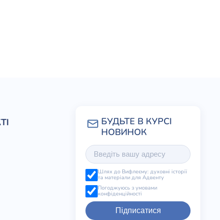
ТІ
Шлях до Вифлеєму: духовні історії
та матеріали для Адвенту
Погоджуюсь з умовами
конфіденційності
Підписатися