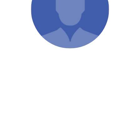
/ Святе Письмо
 література
іноземними мовами
тво
ійні видання
і традиції
ня Церкви
истика
в`я
сім`я
`я / Харчування