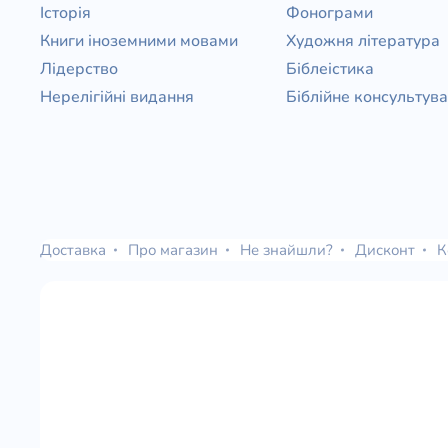
Історія
Фонограми
Книги іноземними мовами
Художня література
Лідерство
Біблеістика
Нерелігійні видання
Біблійне консультув
Доставка
Про магазин
Не знайшли?
Дисконт
К