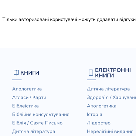
Юдаїзм
Огляд р
Тільки авторизовані користувачі можуть додавати відгук
Художн
ЕЛЕКТРОННІ
КНИГИ
КНИГИ
Апологетика
Дитяча література
Атласи / Карти
Здоров`я / Харчуван
Біблеістика
Апологетика
Біблійне консультування
Історія
Біблія / Святе Письмо
Лідерство
Дитяча література
Нерелігійні видання