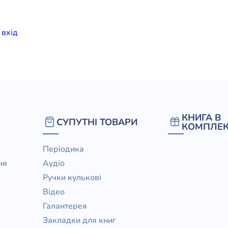
елігій
и
вхiд
я література
КНИГА В
СУПУТНІ ТОВАРИ
КОМПЛЕК
Періодика
ня
Аудіо
Ручки кулькові
Відео
Галантерея
Закладки для книг