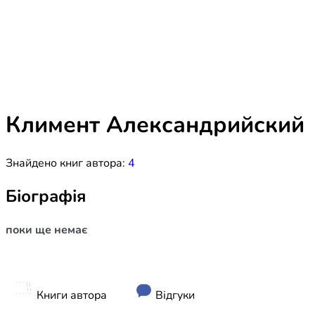
Біблія 
Дитяча
Історія
Новинки
Книги 
Свіжі надходження, актуальна
література та нові автори на нашій
Лідерс
полиці.
Климент Александрийский
Нереліг
Знайдено книг автора:
4
Церковн
Служін
Біографія
Публіц
поки ще немає
Богослі
Шлюб і 
Здоров
Книги автора
Відгуки