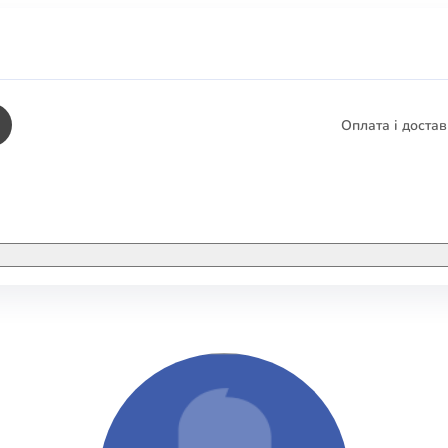
Оплата і доста
КНИГИ
ЕЛЕКТРОННІ К
етика
СУПУТНІ ТОВА
/ Карти
тика
КНИГА В КОМП
не консультування