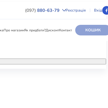
(097)
880-63-79
Реєстрація
Вхід
КОШИК
вка
Про магазин
Як придбати?
Дисконт
Контакт
НИГИ
За додатковою інформацією дзвоніть
за номером:
+38 (097) 880-6379
РИ
Ми у Facebook
ЛЕКТІ