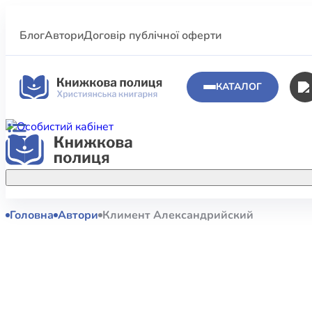
Блог
Автори
Договір публічної оферти
КАТАЛОГ
Головна
Автори
Климент Александрийский
Аполог
Акційні пропозиції
Атласи 
Купуйте більше улюблених книжок за
меншою ціною завдяки акційним
Біблеіс
знижкам.
Біблій