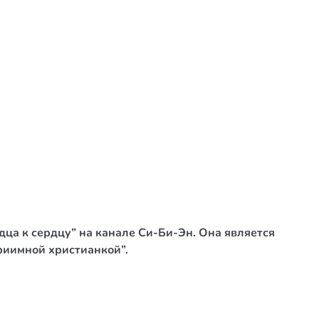
дца к сердцу” на канале Си-Би-Эн. Она является
приимной христианкой”.