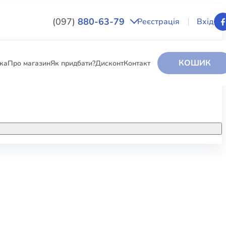
(097)
880-63-79
Реєстрація
Вхід
КОШИК
вка
Про магазин
Як придбати?
Дисконт
Контакт
НИГИ
За додатковою інформацією дзвоніть
за номером:
+38 (097) 880-6379
РИ
Ми у Facebook
ЛЕКТІ