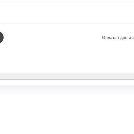
Оплата і доста
КНИГИ
ЕЛЕКТРОННІ К
етика
СУПУТНІ ТОВА
/ Карти
тика
КНИГА В КОМП
не консультування