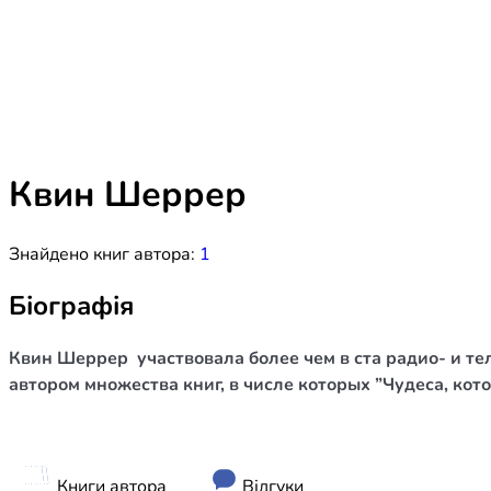
Біблія 
Дитяча
Історія
Новинки
Книги 
Свіжі надходження, актуальна
література та нові автори на нашій
Лідерс
полиці.
Квин Шеррер
Нереліг
Знайдено книг автора:
1
Церковн
Служін
Біографія
Публіц
Квин Шеррер участвовала более чем в ста радио- и те
Богослі
автором множества книг, в числе которых ”Чудеса, кот
Шлюб і 
Здоров
Книги автора
Відгуки