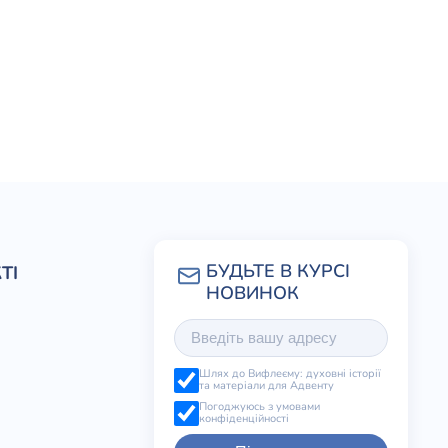
ТІ
Шлях до Вифлеєму: духовні історії
та матеріали для Адвенту
Погоджуюсь з умовами
конфіденційності