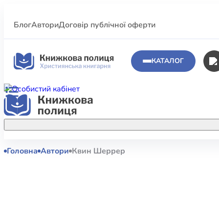
Блог
Автори
Договір публічної оферти
КАТАЛОГ
Головна
Автори
Квин Шеррер
Аполог
Акційні пропозиції
Атласи 
Купуйте більше улюблених книжок за
меншою ціною завдяки акційним
Біблеіс
знижкам.
Біблій