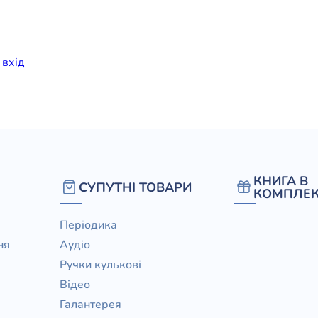
елігій
я література
и
вхiд
КНИГА В
СУПУТНІ ТОВАРИ
КОМПЛЕК
Періодика
ня
Аудіо
Ручки кулькові
Відео
Галантерея