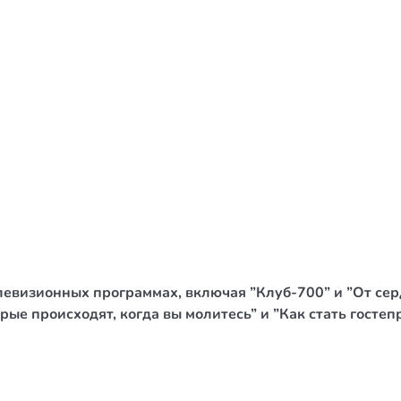
/ Святе Письмо
 література
іноземними мовами
тво
ійні видання
і традиції
ня Церкви
истика
левизионных программах, включая ”Клуб-700” и ”От сер
в`я
орые происходят, когда вы молитесь” и ”Как стать госте
сім`я
`я / Харчування