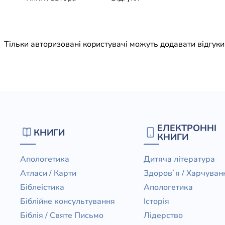
Юдаїзм
Огляд р
Художн
Тільки авторизовані користувачі можуть додавати відгук
ЕЛЕКТРОННІ
КНИГИ
КНИГИ
Апологетика
Дитяча література
Атласи / Карти
Здоров`я / Харчуван
Біблеістика
Апологетика
Біблійне консультування
Історія
Біблія / Святе Письмо
Лідерство