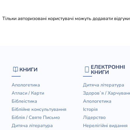
Юдаїзм
Огляд р
Тільки авторизовані користувачі можуть додавати відгук
Художн
ЕЛЕКТРОННІ
КНИГИ
КНИГИ
Апологетика
Дитяча література
Атласи / Карти
Здоров`я / Харчуван
Біблеістика
Апологетика
Біблійне консультування
Історія
Біблія / Святе Письмо
Лідерство
Дитяча література
Нерелігійні видання