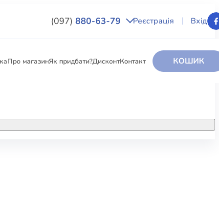
(097)
880-63-79
Реєстрація
Вхід
КОШИК
вка
Про магазин
Як придбати?
Дисконт
Контакт
НИГИ
За додатковою інформацією дзвоніть
за номером:
+38 (097) 880-6379
РИ
Ми у Facebook
ЛЕКТІ