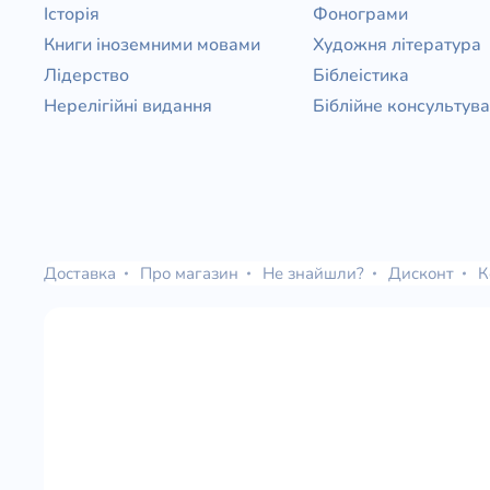
Історія
Фонограми
Книги іноземними мовами
Художня література
Лідерство
Біблеістика
Нерелігійні видання
Біблійне консультув
Доставка
Про магазин
Не знайшли?
Дисконт
К