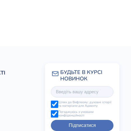
ТІ
Шлях до Вифлеєму: духовні історії
та матеріали для Адвенту
Погоджуюсь з умовами
конфіденційності
Підписатися