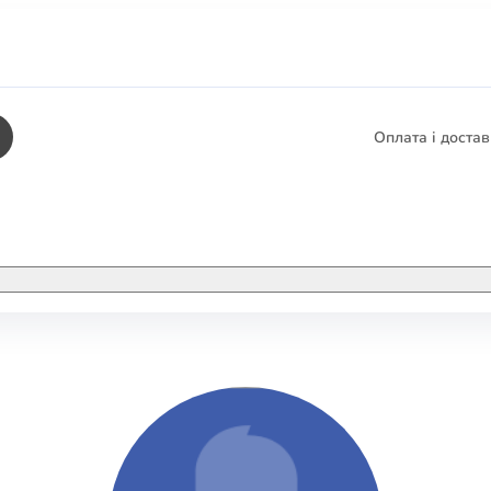
Оплата і доста
КНИГИ
ЕЛЕКТРОННІ К
етика
СУПУТНІ ТОВА
/ Карти
тика
КНИГА В КОМП
не консультування