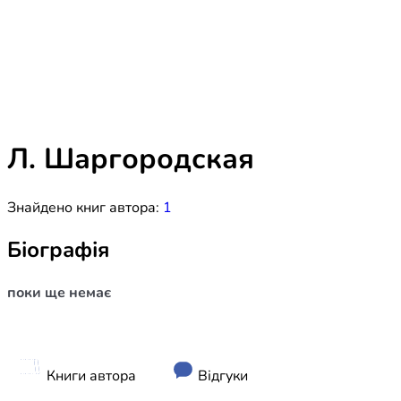
Біблія 
Дитяча
Історія
Новинки
Книги 
Свіжі надходження, актуальна
література та нові автори на нашій
Лідерс
полиці.
Л. Шаргородская
Нереліг
Знайдено книг автора:
1
Церковн
Служін
Біографія
Публіц
поки ще немає
Богослі
Шлюб і 
Здоров
Книги автора
Відгуки