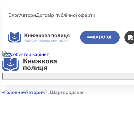
Блог
Автори
Договір публічної оферти
КАТАЛОГ
Головна
Автори
Л. Шаргородская
Аполог
Акційні пропозиції
Атласи 
Купуйте більше улюблених книжок за
меншою ціною завдяки акційним
Біблеіс
знижкам.
Біблій