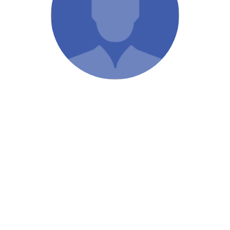
/ Святе Письмо
 література
іноземними мовами
тво
ійні видання
і традиції
ня Церкви
истика
в`я
сім`я
`я / Харчування