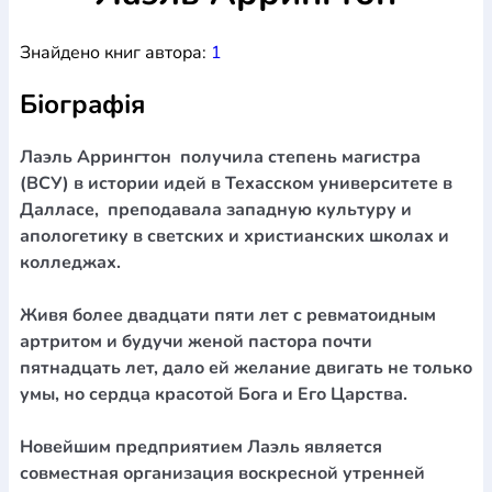
Богослов`я
Шлюб і сім`я
Юдаїзм
Супутні товари
Знайдено книг автора:
1
Періодика
Аудіо
Ручки кулькові
Відео
Галантерея
Закладки для книг
Футболки
Брелоки
Сумки
Біжутерія
Біографія
Блокноти
Щоденники / щотижневики
Вироби з дерева
Вироби з кераміки і глини
Вироби з срібла
Картини
Навчальні мапи
Шкіряні вироби
Магніти
Металеві
Лаэль Аррингтон получила степень магистра
вироби
Міні-лампи
Наклейки
Настільні ігри
Пакети
(ВСУ) в истории идей в Техасском университете в
подарункові
Плакати
Пластмасові вироби
Хустки
Далласе, преподавала западную культуру и
Подарункові картки
Розвиваючі ігри
Репринти
Свічки
апологетику в светских и христианских школах и
Зошити
Фотокартини
Чохли на Библії
Головні убори
колледжах.
Календарі
Канцелярскі товари
Комп`ютерні ігри
Листівки
Сувенирна продукція
Годинники
Пазли
Живя более двадцати пяти лет с ревматоидным
артритом и будучи женой пастора почти
Книга в комплекті
За додатковою інформацією дзвоніть за номером:
+38
пятнадцать лет, дало ей желание двигать не только
умы, но сердца красотой Бога и Его Царства.
(097) 880-6379
Ми у Facebook
Новейшим предприятием Лаэль является
совместная организация воскресной утренней